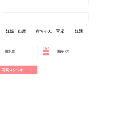
妊娠・出産
赤ちゃん・育児
妊活
離乳食
優待パス
写真スタジオ