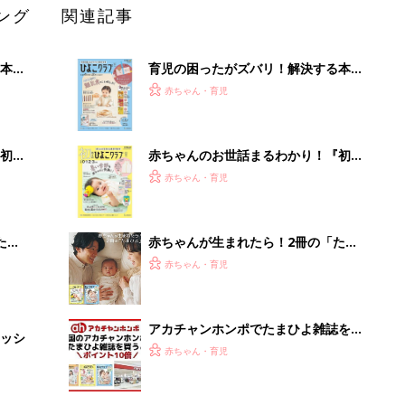
ング
関連記事
本
育児の困ったがズバリ！解決する本
2才
『ひよこクラブ 秋号』 4カ月～2才
赤ちゃん・育児
いっ
になるまで、育児に役立つ情報がいっ
ぱい！
初め
赤ちゃんのお世話まるわかり！『初め
大特
てのひよこクラブ 夏号』〈巻頭大特
赤ちゃん・育児
 お
集〉初めての授乳がうまくいく！ お
ブル
っぱい・ミルクの基本と夏のトラブル
解決テク
たま
赤ちゃんが生まれたら！2冊の「たま
ひよ」
赤ちゃん・育児
アカチャンホンポでたまひよ雑誌を買
ッシ
うとポイント10倍【期間限定】
赤ちゃん・育児