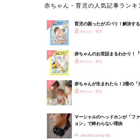
赤ちゃん・育児の人気記事ランキ
育児の困ったがズバリ！解決する
『ひよこクラブ 夏号』 4カ月～
赤ちゃん・育児
になるまで、育児に役立つ情報が
ぱい！
赤ちゃんのお世話まるわかり！『
てのひよこクラブ 夏号』〈巻頭
赤ちゃん・育児
集〉初めての授乳がうまくいく！
っぱい・ミルクの基本と夏のトラ
解決テク
赤ちゃんが生まれたら！2冊の「
ひよ」
赤ちゃん・育児
マーシャルのヘッドホンが「ファ
ョン」で終わらない理由
PR（Marshall Group AB）