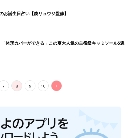
日のお誕生日占い【鏡リュウジ監修】
」「体形カバーができる」この夏大人気の主役級キャミソール5選
7
8
9
10
>