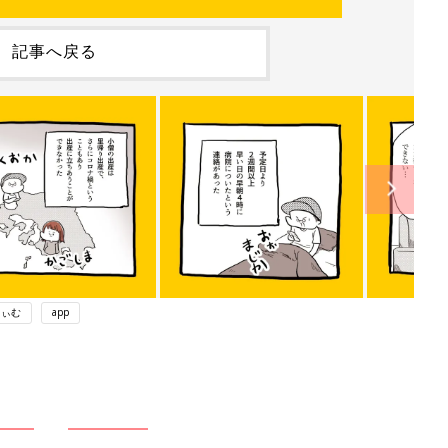
記事へ戻る
りぃむ
app