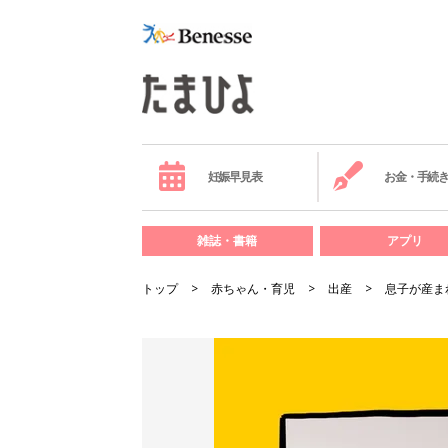
妊娠早見表
お金・手続
雑誌・書籍
アプリ
トップ
赤ちゃん・育児
出産
息子が産ま