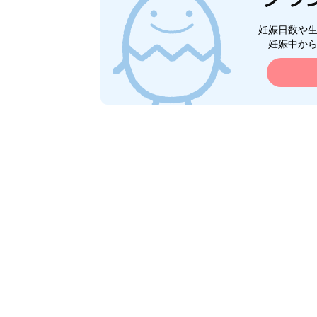
妊娠日数や
妊娠中か