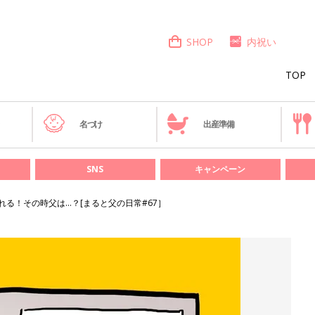
SHOP
内祝い
TOP
き
名づけ
出産準備
SNS
キャンペーン
れる！その時父は…？[まると父の日常#67］