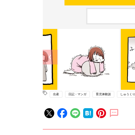
出産
日記・マンガ
育児体験談
しゅうく