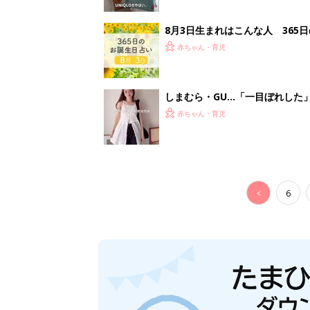
8月3日生まれはこんな人 365
赤ちゃん・育児
しまむら・GU…「一目ぼれした
赤ちゃん・育児
<
6