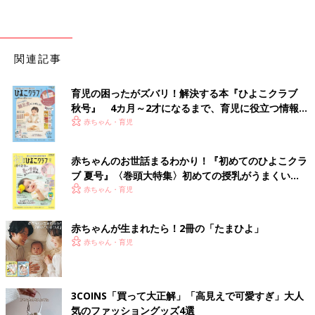
関連記事
育児の困ったがズバリ！解決する本『ひよこクラブ
秋号』 4カ月～2才になるまで、育児に役立つ情報が
いっぱい！
赤ちゃん・育児
赤ちゃんのお世話まるわかり！『初めてのひよこクラ
ブ 夏号』〈巻頭大特集〉初めての授乳がうまくい
く！ おっぱい・ミルクの基本と夏のトラブル 解決テ
赤ちゃん・育児
ク
赤ちゃんが生まれたら！2冊の「たまひよ」
赤ちゃん・育児
3COINS「買って大正解」「高見えで可愛すぎ」大人
気のファッショングッズ4選