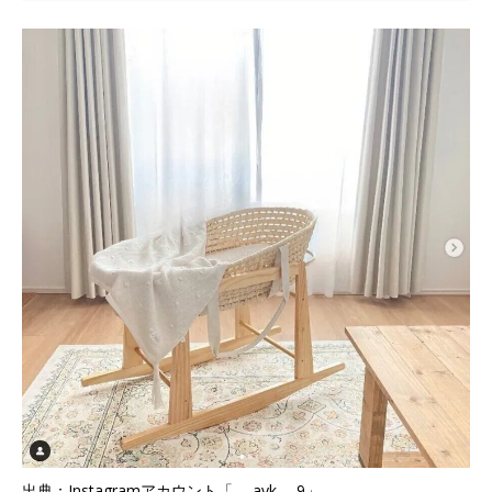
出典：Instagramアカウント「___ayk___9」