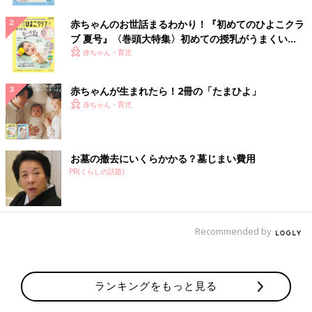
赤ちゃんのお世話まるわかり！『初めてのひよこクラ
ブ 夏号』〈巻頭大特集〉初めての授乳がうまくい
く！ おっぱい・ミルクの基本と夏のトラブル 解決テ
赤ちゃん・育児
ク
赤ちゃんが生まれたら！2冊の「たまひよ」
赤ちゃん・育児
お墓の撤去にいくらかかる？墓じまい費用
PR(くらしの話題)
Recommended by
ランキングをもっと見る