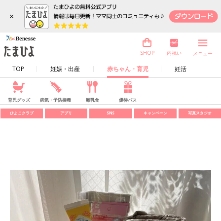
×
内祝い
SHOP
メニュー
TOP
妊娠・出産
赤ちゃん・育児
妊活
育児グッズ
病気・予防接種
離乳食
優待パス
ひよこクラブ
アプリ
SNS
キャンペーン
写真スタジオ