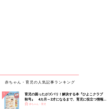
赤ちゃん・育児の人気記事ランキング
育児の困ったがズバリ！解決する本『ひよこクラブ
秋号』 4カ月～2才になるまで、育児に役立つ情報が
いっぱい！
赤ちゃん・育児