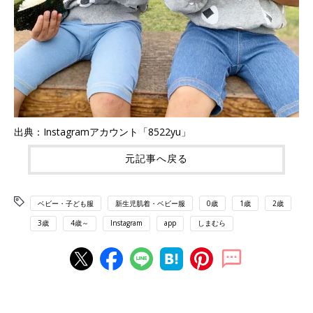
出典：Instagramアカウント「8522yu」
元記事へ戻る
ベビー・子ども服
新生児肌着・ベビー服
0歳
1歳
2歳
3歳
4歳～
Instagram
app
しまむら