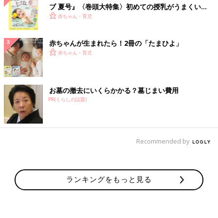
ブ 夏号』〈巻頭大特集〉初めての授乳がうまくい
く！ おっぱい・ミルクの基本と夏のトラブル 解決テ
赤ちゃん・育児
ク
赤ちゃんが生まれたら！2冊の「たまひよ」
赤ちゃん・育児
お墓の撤去にいくらかかる？墓じまい費用
PR(くらしの話題)
Recommended by
ランキングをもっと見る