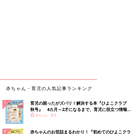
赤ちゃん・育児の人気記事ランキング
育児の困ったがズバリ！解決する本『ひよこクラブ
秋号』 4カ月～2才になるまで、育児に役立つ情報が
いっぱい！
赤ちゃん・育児
赤ちゃんのお世話まるわかり！『初めてのひよこクラ