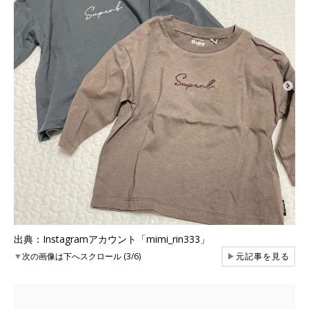
出典：Instagramアカウント「mimi_rin333」
▼
次の画像は下へスクロール (3/6)
▶
元記事を見る