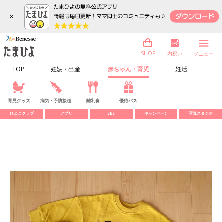
×
内祝い
SHOP
メニュー
TOP
妊娠・出産
赤ちゃん・育児
妊活
育児グッズ
病気・予防接種
離乳食
優待パス
ひよこクラブ
アプリ
SNS
キャンペーン
写真スタジオ