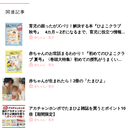
関連記事
育児の困ったがズバリ！解決する本『ひよこクラブ
秋号』 4カ月～2才になるまで、育児に役立つ情報が
いっぱい！
赤ちゃん・育児
赤ちゃんのお世話まるわかり！『初めてのひよこクラ
ブ 夏号』〈巻頭大特集〉初めての授乳がうまくい
く！ おっぱい・ミルクの基本と夏のトラブル 解決テ
赤ちゃん・育児
ク
赤ちゃんが生まれたら！2冊の「たまひよ」
赤ちゃん・育児
アカチャンホンポでたまひよ雑誌を買うとポイント10
倍【期間限定】
赤ちゃん・育児