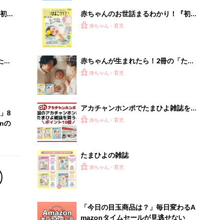
初め
赤ちゃんのお世話まるわかり！『初め
大特
てのひよこクラブ 夏号』〈巻頭大特
赤ちゃん・育児
 お
集〉初めての授乳がうまくいく！ お
ブル
っぱい・ミルクの基本と夏のトラブル
解決テク
たま
赤ちゃんが生まれたら！2冊の「たま
ひよ」
赤ちゃん・育児
アカチャンホンポでたまひよ雑誌を買
」8
うとポイント10倍【期間限定】
赤ちゃん・育児
nの
たまひよの雑誌
赤ちゃん・育児
「今日の目玉商品は？」毎日変わるA
mazonタイムセールが見逃せない