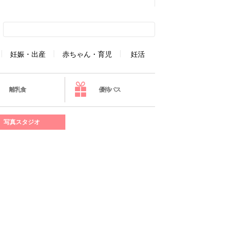
妊娠・出産
赤ちゃん・育児
妊活
離乳食
優待パス
写真スタジオ