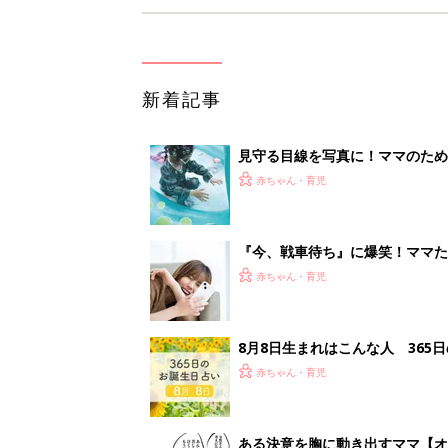
新着記事
見守る目線を写真に！ママのための撮
赤ちゃん・育児
『今、戦車待ち』に爆笑！ママた
赤ちゃん・育児
8月8日生まれはこんな人 365
赤ちゃん・育児
ある決意を胸に動き出すママ【オ