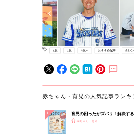
2歳
3歳
4歳～
おすすめ記事
タレン
赤ちゃん・育児の人気記事ランキ
育児の困ったがズバリ！解決する
『ひよこクラブ 秋号』 4カ月～
赤ちゃん・育児
になるまで、育児に役立つ情報が
ぱい！