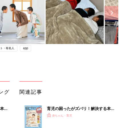
ト・有名人
app
ング
関連記事
本
育児の困ったがズバリ！解決する本
2才
『ひよこクラブ 秋号』 4カ月～2才
赤ちゃん・育児
いっ
になるまで、育児に役立つ情報がいっ
ぱい！