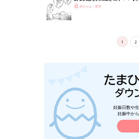
赤ちゃん・育児
1
2
妊娠日数や
妊娠中か