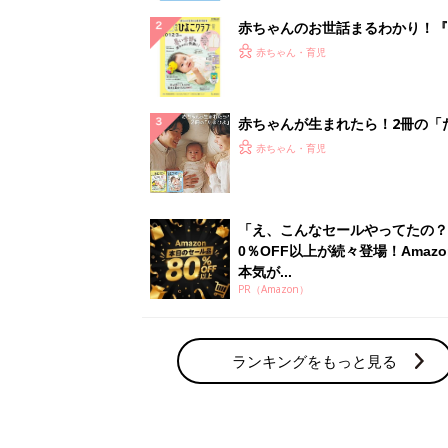
赤ちゃんのお世話まるわかり！『
てのひよこクラブ 夏号』〈巻頭
赤ちゃん・育児
集〉初めての授乳がうまくいく！
っぱい・ミルクの基本と夏のトラ
解決テク
赤ちゃんが生まれたら！2冊の「
ひよ」
赤ちゃん・育児
「え、こんなセールやってたの？
0％OFF以上が続々登場！Amazo
本気が...
PR（Amazon）
ランキングをもっと見る