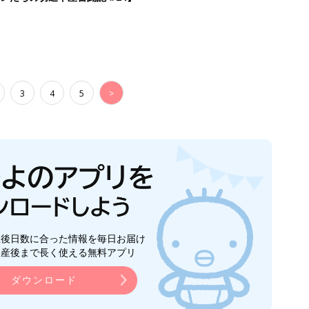
3
4
5
>
生後日数に合った情報を毎日お届け
ら産後まで長く使える無料アプリ
ダウンロード