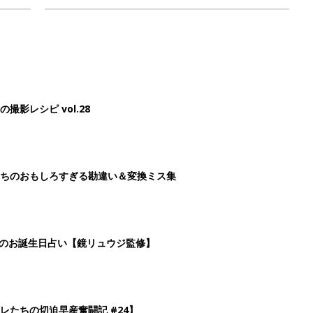
影レシピ vol.28
ちのおもしろすぎる勘違い＆変換ミス集
日のお誕生日占い【鏡リュウジ監修】
レたちの切迫早産奮闘記 #24】