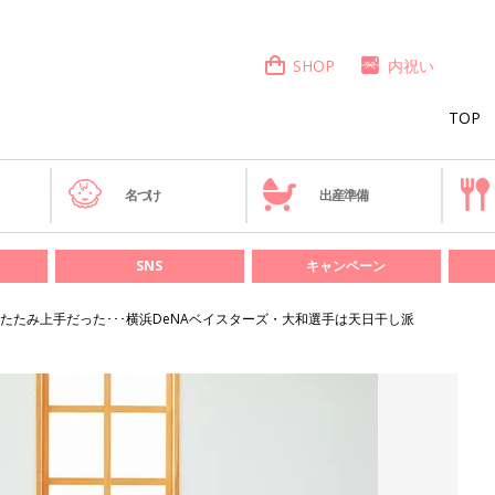
SHOP
内祝い
TOP
き
名づけ
出産準備
SNS
キャンペーン
たたみ上手だった･･･横浜DeNAベイスターズ・大和選手は天日干し派