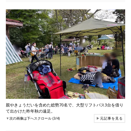
親やきょうだいを含めた総勢70名で、大型リフトバス3台を借り
て出かけた昨年秋の遠足。
▼
次の画像は下へスクロール (3/4)
▶
元記事を見る