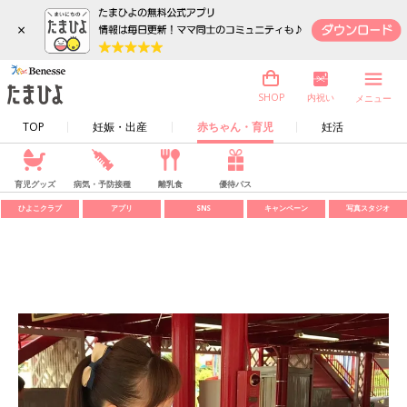
×
内祝い
SHOP
メニュー
TOP
妊娠・出産
赤ちゃん・育児
妊活
育児グッズ
病気・予防接種
離乳食
優待パス
ひよこクラブ
アプリ
SNS
キャンペーン
写真スタジオ