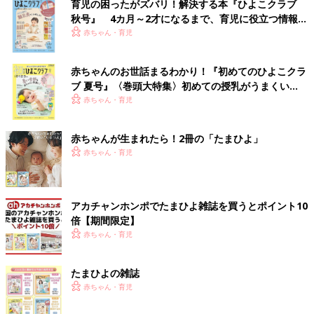
育児の困ったがズバリ！解決する本『ひよこクラブ
秋号』 4カ月～2才になるまで、育児に役立つ情報が
いっぱい！
赤ちゃん・育児
赤ちゃんのお世話まるわかり！『初めてのひよこクラ
ブ 夏号』〈巻頭大特集〉初めての授乳がうまくい
く！ おっぱい・ミルクの基本と夏のトラブル 解決テ
赤ちゃん・育児
ク
赤ちゃんが生まれたら！2冊の「たまひよ」
赤ちゃん・育児
アカチャンホンポでたまひよ雑誌を買うとポイント10
倍【期間限定】
赤ちゃん・育児
たまひよの雑誌
赤ちゃん・育児