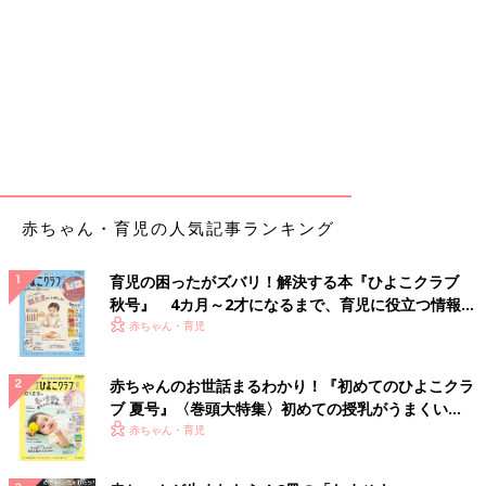
赤ちゃん・育児の人気記事ランキング
育児の困ったがズバリ！解決する本『ひよこクラブ
秋号』 4カ月～2才になるまで、育児に役立つ情報が
いっぱい！
赤ちゃん・育児
赤ちゃんのお世話まるわかり！『初めてのひよこクラ
ブ 夏号』〈巻頭大特集〉初めての授乳がうまくい
く！ おっぱい・ミルクの基本と夏のトラブル 解決テ
赤ちゃん・育児
ク