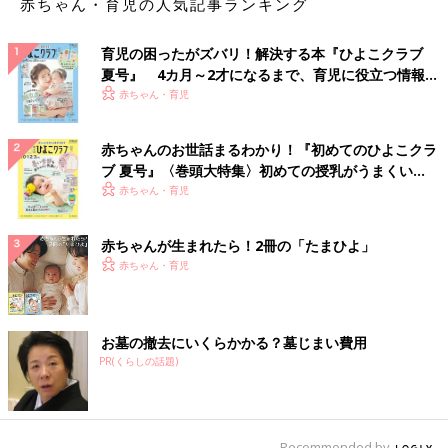
赤ちゃん・育児の人気記事ランキング
育児の困ったがズバリ！解決する本『ひよこクラブ
夏号』 4カ月～2才になるまで、育児に役立つ情報が
いっぱい！
赤ちゃん・育児
赤ちゃんのお世話まるわかり！『初めてのひよこクラ
ブ 夏号』〈巻頭大特集〉初めての授乳がうまくい
く！ おっぱい・ミルクの基本と夏のトラブル 解決テ
赤ちゃん・育児
ク
赤ちゃんが生まれたら！2冊の「たまひよ」
赤ちゃん・育児
お墓の撤去にいくらかかる？墓じまい費用
PR(くらしの話題)
Recommended by