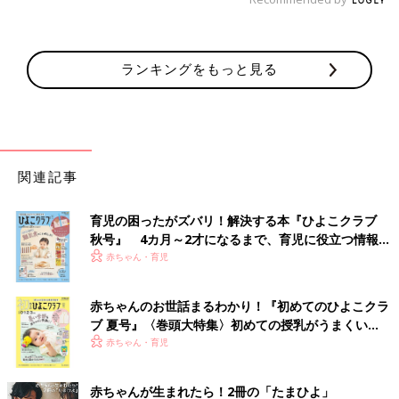
ランキングをもっと見る
関連記事
育児の困ったがズバリ！解決する本『ひよこクラブ
秋号』 4カ月～2才になるまで、育児に役立つ情報が
いっぱい！
赤ちゃん・育児
赤ちゃんのお世話まるわかり！『初めてのひよこクラ
ブ 夏号』〈巻頭大特集〉初めての授乳がうまくい
く！ おっぱい・ミルクの基本と夏のトラブル 解決テ
赤ちゃん・育児
ク
赤ちゃんが生まれたら！2冊の「たまひよ」