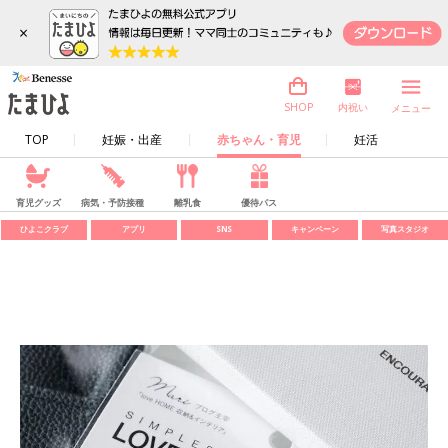
×
内祝い
SHOP
メニュー
TOP
妊娠・出産
赤ちゃん・育児
妊活
育児グッズ
病気・予防接種
離乳食
優待パス
ひよこクラブ
アプリ
SNS
キャンペーン
写真スタジオ