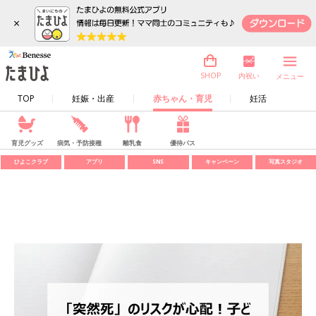
×
内祝い
SHOP
メニュー
TOP
妊娠・出産
赤ちゃん・育児
妊活
育児グッズ
病気・予防接種
離乳食
優待パス
ひよこクラブ
アプリ
SNS
キャンペーン
写真スタジオ