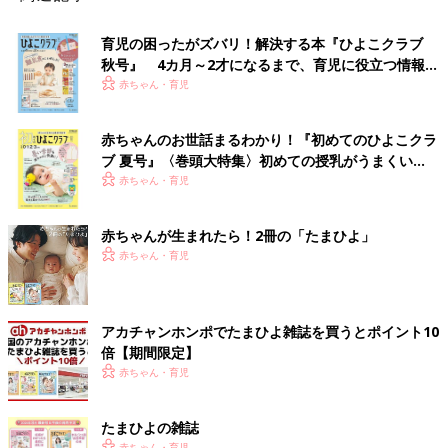
育児の困ったがズバリ！解決する本『ひよこクラブ
秋号』 4カ月～2才になるまで、育児に役立つ情報が
いっぱい！
赤ちゃん・育児
赤ちゃんのお世話まるわかり！『初めてのひよこクラ
ブ 夏号』〈巻頭大特集〉初めての授乳がうまくい
く！ おっぱい・ミルクの基本と夏のトラブル 解決テ
赤ちゃん・育児
ク
赤ちゃんが生まれたら！2冊の「たまひよ」
赤ちゃん・育児
アカチャンホンポでたまひよ雑誌を買うとポイント10
倍【期間限定】
赤ちゃん・育児
たまひよの雑誌
赤ちゃん・育児