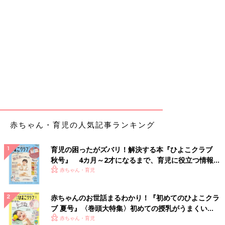
赤ちゃん・育児の人気記事ランキング
育児の困ったがズバリ！解決する本『ひよこクラブ
秋号』 4カ月～2才になるまで、育児に役立つ情報が
いっぱい！
赤ちゃん・育児
赤ちゃんのお世話まるわかり！『初めてのひよこクラ
ブ 夏号』〈巻頭大特集〉初めての授乳がうまくい
く！ おっぱい・ミルクの基本と夏のトラブル 解決テ
赤ちゃん・育児