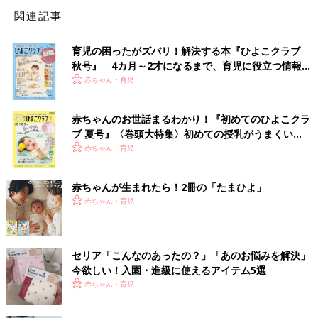
関連記事
育児の困ったがズバリ！解決する本『ひよこクラブ
秋号』 4カ月～2才になるまで、育児に役立つ情報が
いっぱい！
赤ちゃん・育児
赤ちゃんのお世話まるわかり！『初めてのひよこクラ
ブ 夏号』〈巻頭大特集〉初めての授乳がうまくい
く！ おっぱい・ミルクの基本と夏のトラブル 解決テ
赤ちゃん・育児
ク
赤ちゃんが生まれたら！2冊の「たまひよ」
赤ちゃん・育児
セリア「こんなのあったの？」「あのお悩みを解決」
今欲しい！入園・進級に使えるアイテム5選
赤ちゃん・育児