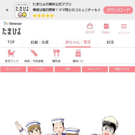
×
内祝い
SHOP
メニュー
TOP
妊娠・出産
赤ちゃん・育児
妊活
育児グッズ
病気・予防接種
離乳食
優待パス
ひよこクラブ
アプリ
SNS
キャンペーン
写真スタジオ