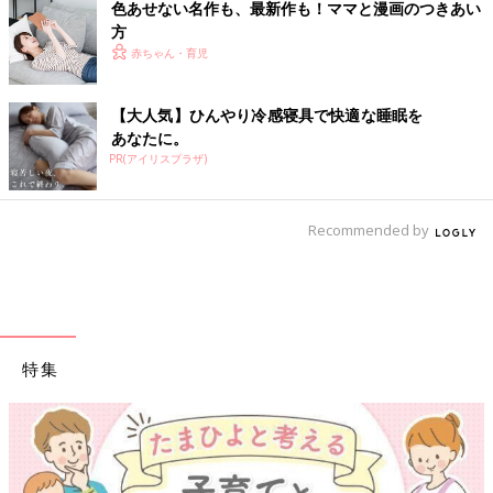
色あせない名作も、最新作も！ママと漫画のつきあい
方
赤ちゃん・育児
【大人気】ひんやり冷感寝具で快適な睡眠を
あなたに。
PR(アイリスプラザ)
Recommended by
特集
【ワクチン接種できるものも】妊婦の感染症対策、知