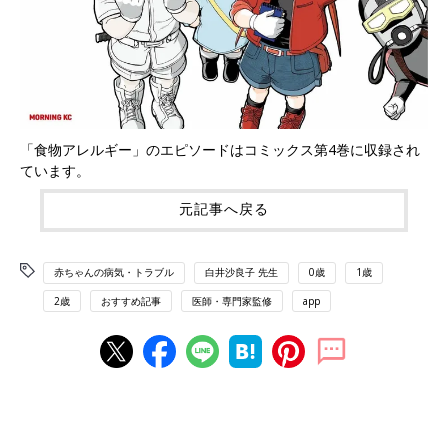
「食物アレルギー」のエピソードはコミックス第4巻に収録され
ています。
元記事へ戻る
赤ちゃんの病気・トラブル
白井沙良子 先生
0歳
1歳
2歳
おすすめ記事
医師・専門家監修
app