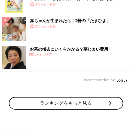
く！ おっぱい・ミルクの基本と夏のトラブル 解決テ
赤ちゃん・育児
ク
赤ちゃんが生まれたら！2冊の「たまひよ」
赤ちゃん・育児
お墓の撤去にいくらかかる？墓じまい費用
PR(くらしの話題)
Recommended by
ランキングをもっと見る