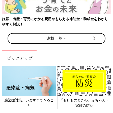
成金をわかり
連載一覧へ
ピックアップ
きの」赤ちゃん・
日本外来小児科学会リーフレッ
六星占術 細木か
の防災
ト検討会
相