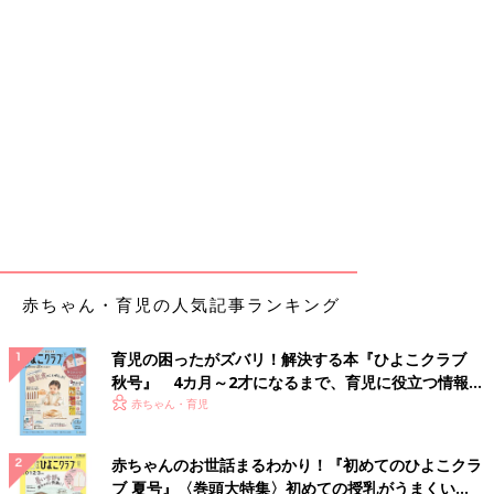
赤ちゃん・育児の人気記事ランキング
育児の困ったがズバリ！解決する本『ひよこクラブ
秋号』 4カ月～2才になるまで、育児に役立つ情報が
いっぱい！
赤ちゃん・育児
赤ちゃんのお世話まるわかり！『初めてのひよこクラ
ブ 夏号』〈巻頭大特集〉初めての授乳がうまくい