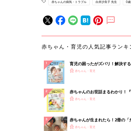
赤ちゃんの病気・トラブル
白井沙良子 先生
0歳
赤ちゃん・育児の人気記事ランキ
育児の困ったがズバリ！解決する
『ひよこクラブ 夏号』 4カ月～
赤ちゃん・育児
になるまで、育児に役立つ情報が
ぱい！
赤ちゃんのお世話まるわかり！『
てのひよこクラブ 夏号』〈巻頭
赤ちゃん・育児
集〉初めての授乳がうまくいく！
っぱい・ミルクの基本と夏のトラ
解決テク
赤ちゃんが生まれたら！2冊の「
ひよ」
赤ちゃん・育児