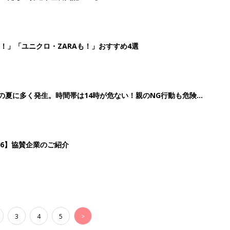
！」「ユニクロ・ZARAも！」おすすめ4選
歳の夏に多く発生。時間帯は14時が危ない！親のNG行動も危険を
26】協賛企業のご紹介
3
4
5
>