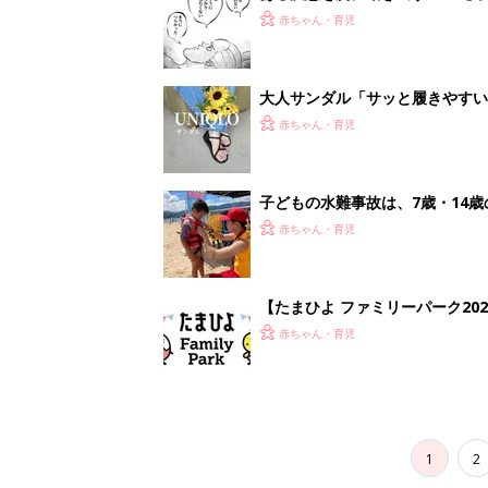
赤ちゃん・育児
大人サンダル「サッと履きやすい
赤ちゃん・育児
子どもの水難事故は、7歳・14
まねく【専門家】
赤ちゃん・育児
【たまひよ ファミリーパーク20
赤ちゃん・育児
1
2