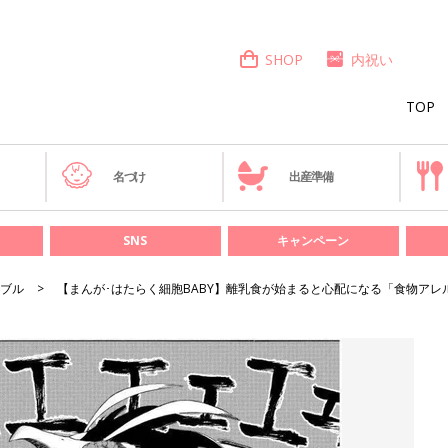
SHOP
内祝い
TOP
き
名づけ
出産準備
SNS
キャンペーン
ブル
【まんが･はたらく細胞BABY】離乳食が始まると心配になる「食物アレ