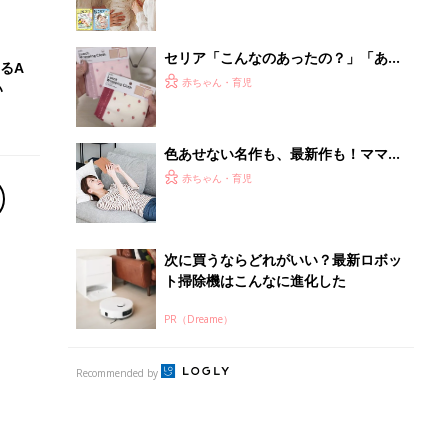
セリア「こんなのあったの？」「あの
るA
お悩みを解決」今欲しい！入園・進級
赤ちゃん・育児
い
に使えるアイテム5選
色あせない名作も、最新作も！ママと
漫画のつきあい方
赤ちゃん・育児
次に買うならどれがいい？最新ロボッ
ト掃除機はこんなに進化した
PR（Dreame）
Recommended by