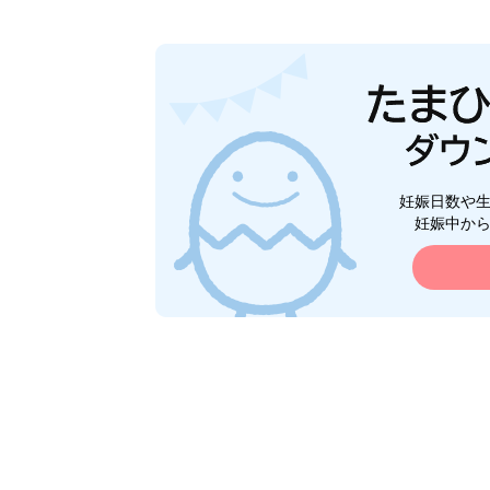
妊娠日数や
妊娠中か