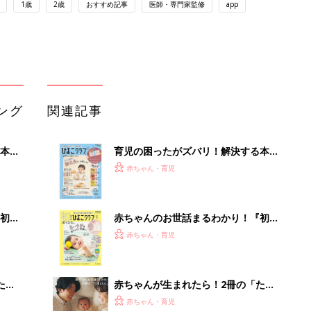
1歳
2歳
おすすめ記事
医師・専門家監修
app
ング
関連記事
本
育児の困ったがズバリ！解決する本
2才
『ひよこクラブ 秋号』 4カ月～2才
赤ちゃん・育児
いっ
になるまで、育児に役立つ情報がいっ
ぱい！
初め
赤ちゃんのお世話まるわかり！『初め
大特
てのひよこクラブ 夏号』〈巻頭大特
赤ちゃん・育児
 お
集〉初めての授乳がうまくいく！ お
ブル
っぱい・ミルクの基本と夏のトラブル
解決テク
たま
赤ちゃんが生まれたら！2冊の「たま
ひよ」
赤ちゃん・育児