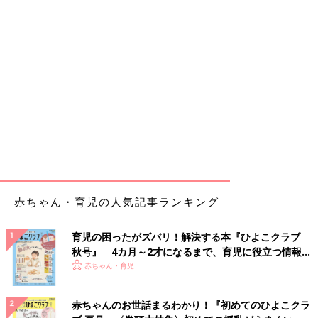
赤ちゃん・育児の人気記事ランキング
育児の困ったがズバリ！解決する本『ひよこクラブ
秋号』 4カ月～2才になるまで、育児に役立つ情報が
いっぱい！
赤ちゃん・育児
赤ちゃんのお世話まるわかり！『初めてのひよこクラ