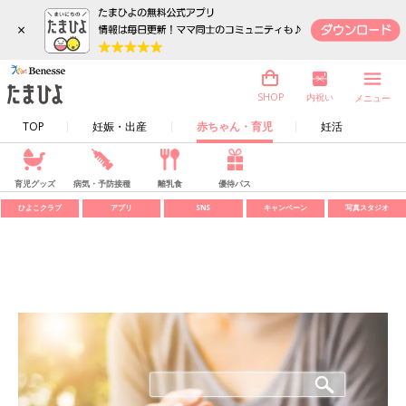
×
内祝い
SHOP
メニュー
TOP
妊娠・出産
赤ちゃん・育児
妊活
育児グッズ
病気・予防接種
離乳食
優待パス
ひよこクラブ
アプリ
SNS
キャンペーン
写真スタジオ