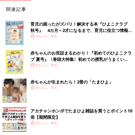
関連記事
育児の困ったがズバリ！解決する本『ひよこクラブ
秋号』 4カ月～2才になるまで、育児に役立つ情報が
いっぱい！
赤ちゃん・育児
赤ちゃんのお世話まるわかり！『初めてのひよこクラ
ブ 夏号』〈巻頭大特集〉初めての授乳がうまくい
く！ おっぱい・ミルクの基本と夏のトラブル 解決テ
赤ちゃん・育児
ク
赤ちゃんが生まれたら！2冊の「たまひよ」
赤ちゃん・育児
アカチャンホンポでたまひよ雑誌を買うとポイント10
倍【期間限定】
赤ちゃん・育児