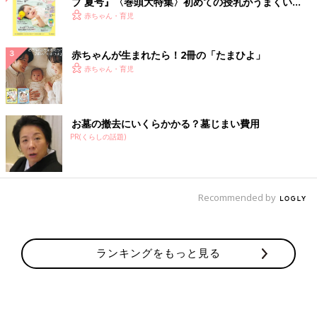
ブ 夏号』〈巻頭大特集〉初めての授乳がうまくい
く！ おっぱい・ミルクの基本と夏のトラブル 解決テ
赤ちゃん・育児
ク
赤ちゃんが生まれたら！2冊の「たまひよ」
赤ちゃん・育児
お墓の撤去にいくらかかる？墓じまい費用
PR(くらしの話題)
Recommended by
ランキングをもっと見る