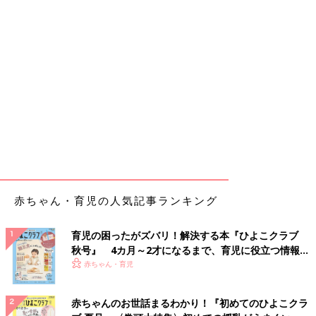
赤ちゃん・育児の人気記事ランキング
育児の困ったがズバリ！解決する本『ひよこクラブ
秋号』 4カ月～2才になるまで、育児に役立つ情報が
いっぱい！
赤ちゃん・育児
赤ちゃんのお世話まるわかり！『初めてのひよこクラ