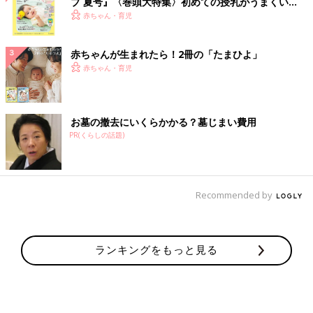
ブ 夏号』〈巻頭大特集〉初めての授乳がうまくい
く！ おっぱい・ミルクの基本と夏のトラブル 解決テ
赤ちゃん・育児
ク
赤ちゃんが生まれたら！2冊の「たまひよ」
赤ちゃん・育児
お墓の撤去にいくらかかる？墓じまい費用
PR(くらしの話題)
Recommended by
ランキングをもっと見る