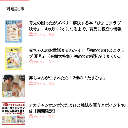
関連記事
育児の困ったがズバリ！解決する本『ひよこクラブ
秋号』 4カ月～2才になるまで、育児に役立つ情報が
いっぱい！
赤ちゃん・育児
赤ちゃんのお世話まるわかり！『初めてのひよこクラ
ブ 夏号』〈巻頭大特集〉初めての授乳がうまくい
く！ おっぱい・ミルクの基本と夏のトラブル 解決テ
赤ちゃん・育児
ク
赤ちゃんが生まれたら！2冊の「たまひよ」
赤ちゃん・育児
アカチャンホンポでたまひよ雑誌を買うとポイント10
倍【期間限定】
赤ちゃん・育児