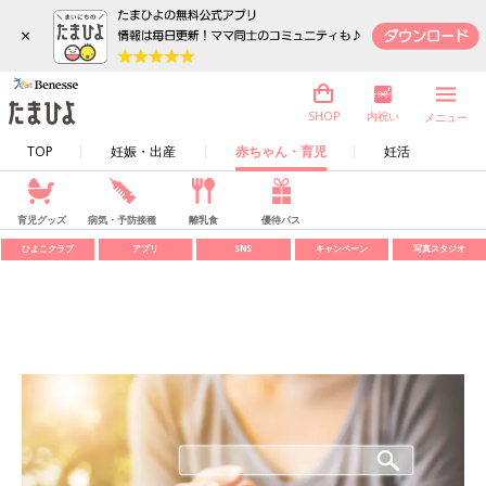
×
内祝い
SHOP
メニュー
TOP
妊娠・出産
赤ちゃん・育児
妊活
育児グッズ
病気・予防接種
離乳食
優待パス
ひよこクラブ
アプリ
SNS
キャンペーン
写真スタジオ