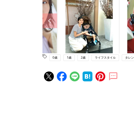
0歳
1歳
2歳
ライフスタイル
タレン
赤ちゃん・育児の人気記事ランキ
育児の困ったがズバリ！解決する
『ひよこクラブ 夏号』 4カ月～
赤ちゃん・育児
になるまで、育児に役立つ情報が