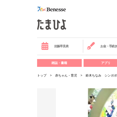
妊娠早見表
お金・手続
雑誌・書籍
アプリ
トップ
赤ちゃん・育児
鈴木ちなみ シンガポ