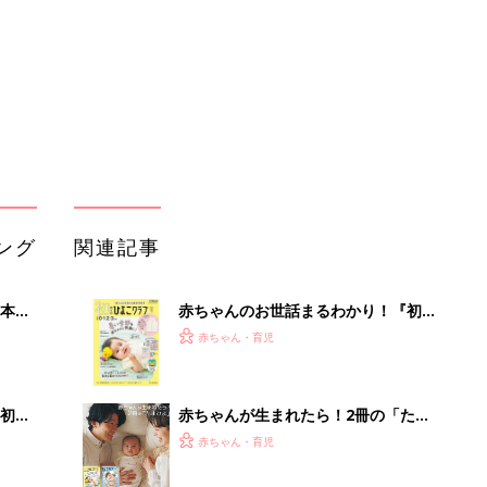
っぱい・ミルクの基本と夏のトラブル
解決テク
初め
赤ちゃんが生まれたら！2冊の「たま
大特
ひよ」
赤ちゃん・育児
 お
ブル
たま
育児の困ったがズバリ！解決する本
『ひよこクラブ 夏号』 4カ月～2才
赤ちゃん・育児
になるまで、育児に役立つ情報がいっ
ぱい！
アカチャンホンポでたまひよ雑誌を買
って
うとポイント10倍【期間限定】
赤ちゃん・育児
まるごと1冊“出産準備”の本『たまご
クラブ 夏号』〈スペシャル大特集〉
赤ちゃん・育児
夫婦で予習する 出産の教科書
「持ち家を売る時のNG行為」知って