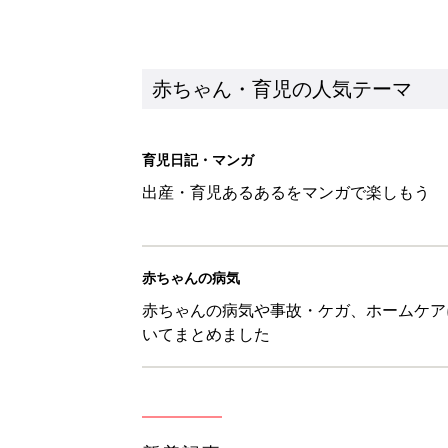
いてまとめました
新着記事
あなたの「服を捨てるマイルー
スタイリストが喝！
赤ちゃん・育児
セリア「かわいくて機能性も◎」
赤ちゃん・育児
生後3週目の赤ちゃんはよく泣く
って本当？【専門家】
赤ちゃん・育児