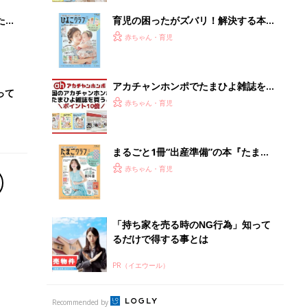
るだけで得する事とは
PR（イエウール）
Recommended by
離乳食はいつから？進め方は？「たまひよ きほんの離
乳食」
授乳の悩みや初めての離乳食作りに役立つ
子育てとお金
につ
妊娠・出産・育児にかかる費用やもらえる補助