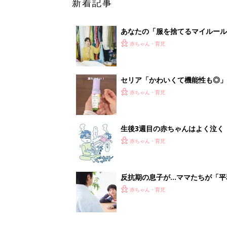
反抗期の息子が...ママたちが「
赤ちゃん・育児
1
2
妊娠日数や
妊娠中か