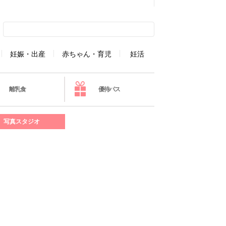
妊娠・出産
赤ちゃん・育児
妊活
離乳食
優待パス
写真スタジオ