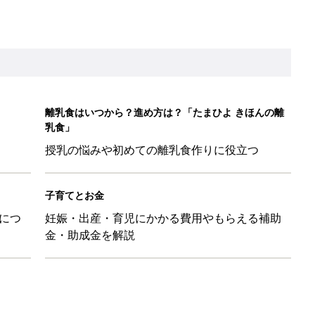
金・助成金を解説
ル」、間違っているかも？「思い出があって捨てられない」に収納
「110円でこのクオリティ」超優秀！トラベルグッズ4選
！？親が悩まされる「魔の3週目」って何？「魔の3カ月」もある