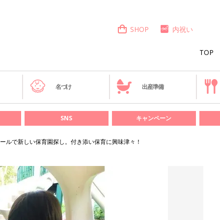
SHOP
内祝い
TOP
き
名づけ
出産準備
SNS
キャンペーン
ールで新しい保育園探し。付き添い保育に興味津々！