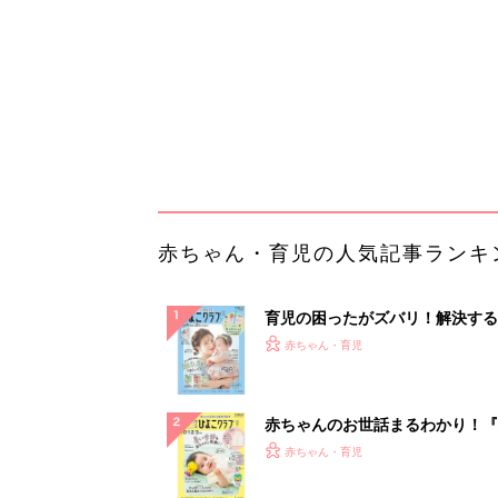
ぱい！
赤ちゃんのお世話まるわかり！『
てのひよこクラブ 夏号』〈巻頭
赤ちゃん・育児
集〉初めての授乳がうまくいく！
っぱい・ミルクの基本と夏のトラ
解決テク
赤ちゃんが生まれたら！2冊の「
ひよ」
赤ちゃん・育児
「持ち家を売る時のNG行為」知
るだけで得する事とは
PR（イエウール）
ランキングをもっと見る