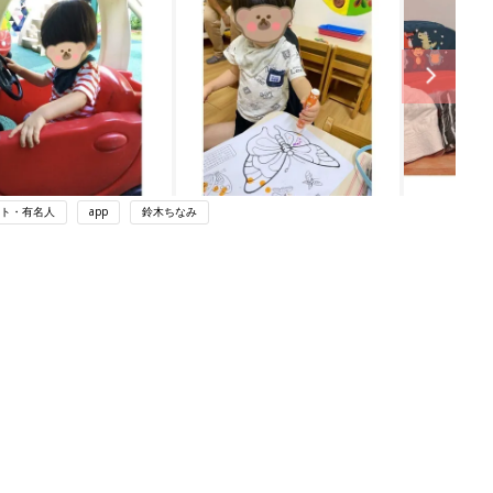
ト・有名人
app
鈴木ちなみ
ング
関連記事
本
赤ちゃんのお世話まるわかり！『初め
2才
てのひよこクラブ 夏号』〈巻頭大特
赤ちゃん・育児
いっ
集〉初めての授乳がうまくいく！ お