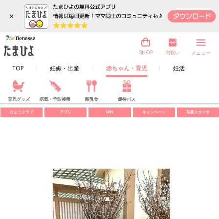
×
内祝い
SHOP
メニュー
TOP
妊娠・出産
赤ちゃん・育児
妊活
育児グッズ
病気・予防接種
離乳食
優待パス
ひよこクラブ
アプリ
SNS
キャンペーン
写真スタジオ