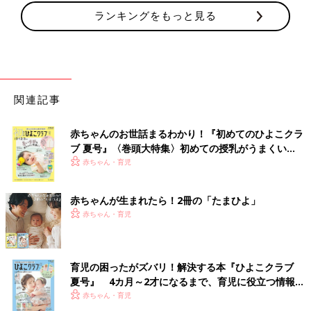
ランキングをもっと見る
関連記事
赤ちゃんのお世話まるわかり！『初めてのひよこクラ
ブ 夏号』〈巻頭大特集〉初めての授乳がうまくい
く！ おっぱい・ミルクの基本と夏のトラブル 解決テ
赤ちゃん・育児
ク
赤ちゃんが生まれたら！2冊の「たまひよ」
赤ちゃん・育児
育児の困ったがズバリ！解決する本『ひよこクラブ
夏号』 4カ月～2才になるまで、育児に役立つ情報が
いっぱい！
赤ちゃん・育児