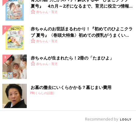
夏号』 4カ月～2才になるまで、育児に役立つ情報が
いっぱい！
赤ちゃん・育児
赤ちゃんのお世話まるわかり！『初めてのひよこクラ
ブ 夏号』〈巻頭大特集〉初めての授乳がうまくい
く！ おっぱい・ミルクの基本と夏のトラブル 解決テ
赤ちゃん・育児
ク
赤ちゃんが生まれたら！2冊の「たまひよ」
赤ちゃん・育児
お墓の撤去にいくらかかる？墓じまい費用
PR(くらしの話題)
Recommended by