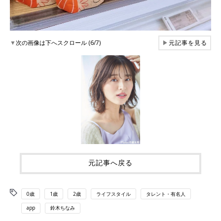
▼
次の画像は下へスクロール (6/7)
▶
元記事を見る
元記事へ戻る
0歳
1歳
2歳
ライフスタイル
タレント・有名人
app
鈴木ちなみ