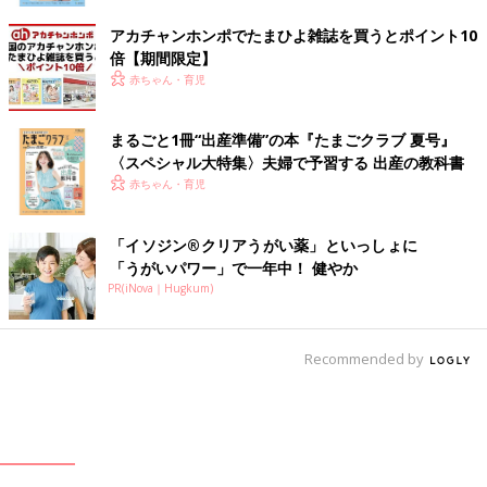
アカチャンホンポでたまひよ雑誌を買うとポイント10
倍【期間限定】
赤ちゃん・育児
まるごと1冊“出産準備”の本『たまごクラブ 夏号』
〈スペシャル大特集〉夫婦で予習する 出産の教科書
赤ちゃん・育児
「イソジン®クリアうがい薬」といっしょに
「うがいパワー」で一年中！ 健やか
PR(iNova｜Hugkum)
Recommended by