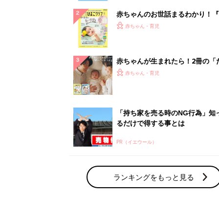
赤ちゃんのお世話まるわかり！『
てのひよこクラブ 夏号』〈巻頭
赤ちゃん・育児
集〉初めての授乳がうまくいく！
っぱい・ミルクの基本と夏のトラ
解決テク
赤ちゃんが生まれたら！2冊の「
ひよ」
赤ちゃん・育児
「持ち家を売る時のNG行為」知
るだけで得する事とは
PR（イエウール）
ランキングをもっと見る