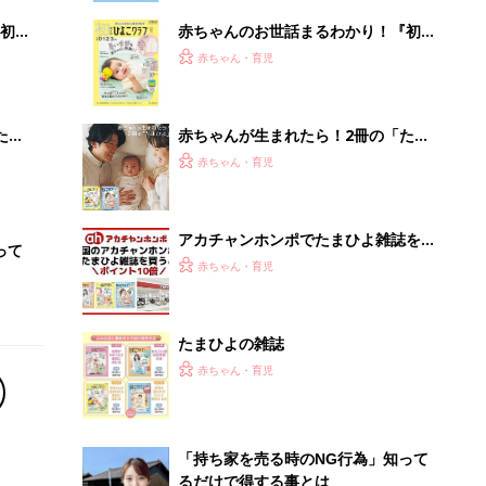
初め
赤ちゃんのお世話まるわかり！『初め
大特
てのひよこクラブ 夏号』〈巻頭大特
赤ちゃん・育児
 お
集〉初めての授乳がうまくいく！ お
ブル
っぱい・ミルクの基本と夏のトラブル
解決テク
たま
赤ちゃんが生まれたら！2冊の「たま
ひよ」
赤ちゃん・育児
アカチャンホンポでたまひよ雑誌を買
って
うとポイント10倍【期間限定】
赤ちゃん・育児
たまひよの雑誌
赤ちゃん・育児
「持ち家を売る時のNG行為」知って
るだけで得する事とは