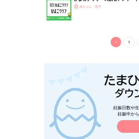
赤ちゃん・育児
<
1
妊娠日数や
妊娠中か