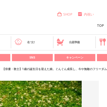
SHOP
内祝い
TOP
き
名づけ
出産準備
SNS
キャンペーン
【俳優・敦士】1歳の誕生日を迎えた娘。ぐんぐん成長し、今や無敵のフリーダ