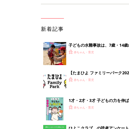
新着記事
子どもの水難事故は、7歳・14
まねく【専門家】
赤ちゃん・育児
【たまひよ ファミリーパーク20
赤ちゃん・育児
1才・2才・3才 子どもの力を伸
赤ちゃん・育児
ひよこクラブ の読者アンケート