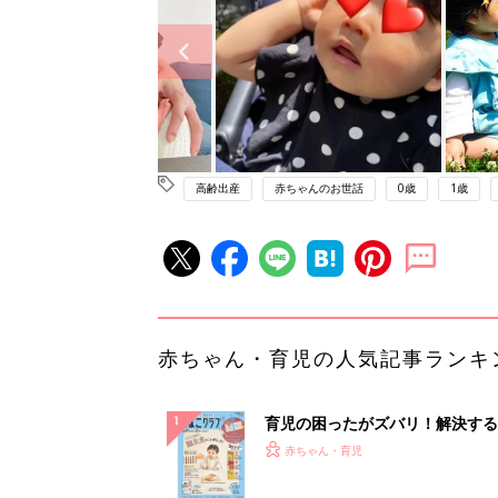
高齢出産
赤ちゃんのお世話
0歳
1歳
赤ちゃん・育児の人気記事ランキ
育児の困ったがズバリ！解決する
『ひよこクラブ 秋号』 4カ月～
赤ちゃん・育児
になるまで、育児に役立つ情報が
ぱい！