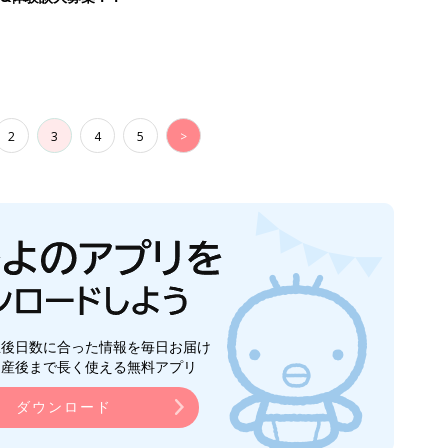
2
3
4
5
>
生後日数に合った情報を毎日お届け
ら産後まで長く使える無料アプリ
ダウンロード