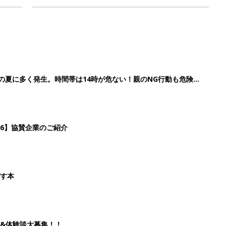
歳の夏に多く発生。時間帯は14時が危ない！親のNG行動も危険を
26】協賛企業のご紹介
ばす本
&体験談大募集！！