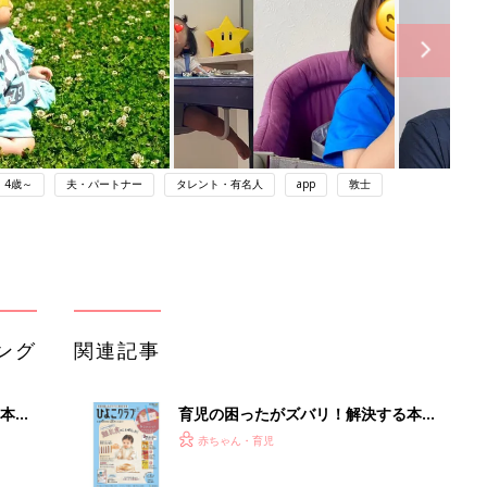
4歳～
夫・パートナー
タレント・有名人
app
敦士
ング
関連記事
本
育児の困ったがズバリ！解決する本
2才
『ひよこクラブ 秋号』 4カ月～2才
赤ちゃん・育児
いっ
になるまで、育児に役立つ情報がいっ
ぱい！