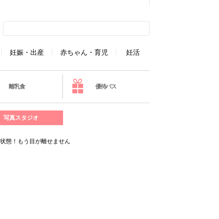
妊娠・出産
赤ちゃん・育児
妊活
離乳食
優待パス
写真スタジオ
ム状態！もう目が離せません