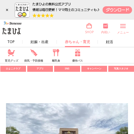
×
内祝い
SHOP
メニュー
TOP
妊娠・出産
赤ちゃん・育児
妊活
育児グッズ
病気・予防接種
離乳食
優待パス
ひよこクラブ
アプリ
SNS
キャンペーン
写真スタジオ