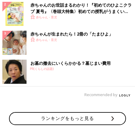
赤ちゃんのお世話まるわかり！『初めてのひよこクラ
ブ 夏号』〈巻頭大特集〉初めての授乳がうまくい
く！ おっぱい・ミルクの基本と夏のトラブル 解決テ
赤ちゃん・育児
ク
赤ちゃんが生まれたら！2冊の「たまひよ」
赤ちゃん・育児
お墓の撤去にいくらかかる？墓じまい費用
PR(くらしの話題)
Recommended by
ランキングをもっと見る