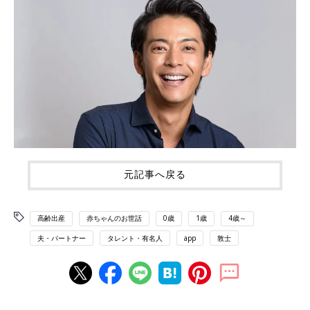
元記事へ戻る
高齢出産
赤ちゃんのお世話
0歳
1歳
4歳～
夫・パートナー
タレント・有名人
app
敦士