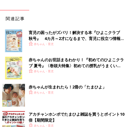
関連記事
育児の困ったがズバリ！解決する本『ひよこクラブ
秋号』 4カ月～2才になるまで、育児に役立つ情報が
いっぱい！
赤ちゃん・育児
赤ちゃんのお世話まるわかり！『初めてのひよこクラ
ブ 夏号』〈巻頭大特集〉初めての授乳がうまくい
く！ おっぱい・ミルクの基本と夏のトラブル 解決テ
赤ちゃん・育児
ク
赤ちゃんが生まれたら！2冊の「たまひよ」
赤ちゃん・育児
アカチャンホンポでたまひよ雑誌を買うとポイント10
倍【期間限定】
赤ちゃん・育児