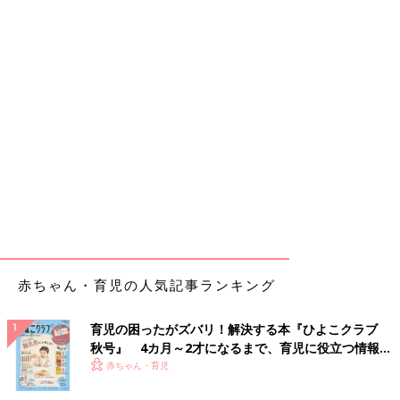
赤ちゃん・育児の人気記事ランキング
育児の困ったがズバリ！解決する本『ひよこクラブ
秋号』 4カ月～2才になるまで、育児に役立つ情報が
いっぱい！
赤ちゃん・育児