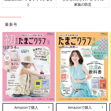
と
家族の防災
ト検
最新号
Amazonで購入
Amazonで購入