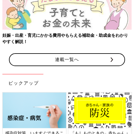
かかる費用やもらえる補助金・助成金をわかり
【ワクチン接種でき
連載一覧へ
ピックアップ
ますぐできるこ
「もしものときの」赤ちゃん・
日本外来小児科