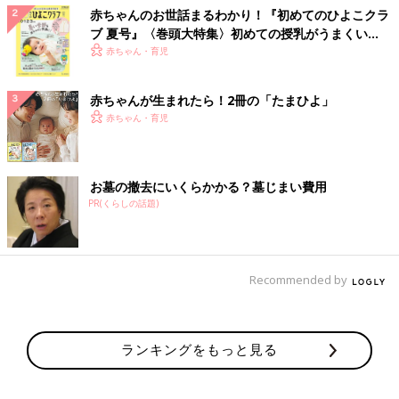
赤ちゃんのお世話まるわかり！『初めてのひよこクラ
ブ 夏号』〈巻頭大特集〉初めての授乳がうまくい
く！ おっぱい・ミルクの基本と夏のトラブル 解決テ
赤ちゃん・育児
ク
赤ちゃんが生まれたら！2冊の「たまひよ」
赤ちゃん・育児
お墓の撤去にいくらかかる？墓じまい費用
PR(くらしの話題)
Recommended by
ランキングをもっと見る