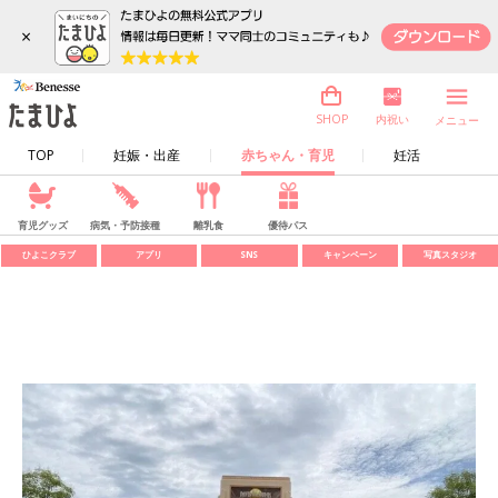
×
内祝い
SHOP
メニュー
TOP
妊娠・出産
赤ちゃん・育児
妊活
育児グッズ
病気・予防接種
離乳食
優待パス
ひよこクラブ
アプリ
SNS
キャンペーン
写真スタジオ