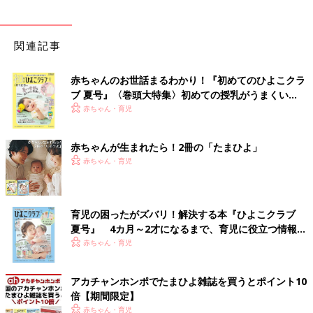
関連記事
赤ちゃんのお世話まるわかり！『初めてのひよこクラ
ブ 夏号』〈巻頭大特集〉初めての授乳がうまくい
く！ おっぱい・ミルクの基本と夏のトラブル 解決テ
赤ちゃん・育児
ク
赤ちゃんが生まれたら！2冊の「たまひよ」
赤ちゃん・育児
育児の困ったがズバリ！解決する本『ひよこクラブ
夏号』 4カ月～2才になるまで、育児に役立つ情報が
いっぱい！
赤ちゃん・育児
アカチャンホンポでたまひよ雑誌を買うとポイント10
倍【期間限定】
赤ちゃん・育児