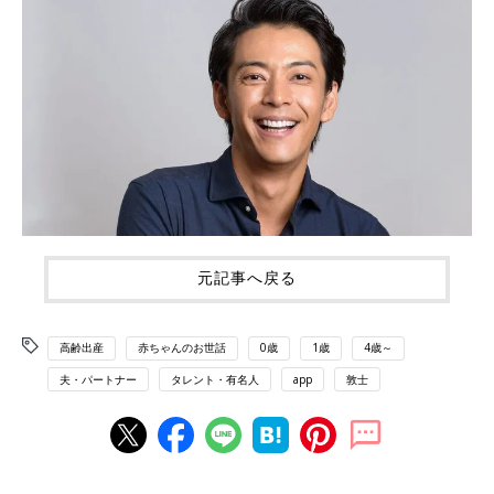
元記事へ戻る
高齢出産
赤ちゃんのお世話
0歳
1歳
4歳～
夫・パートナー
タレント・有名人
app
敦士