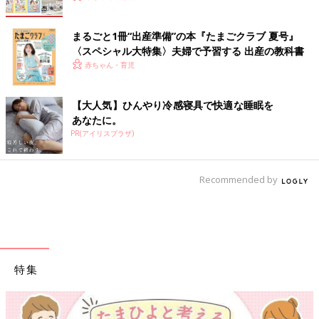
まるごと1冊“出産準備”の本『たまごクラブ 夏号』
〈スペシャル大特集〉夫婦で予習する 出産の教科書
赤ちゃん・育児
【大人気】ひんやり冷感寝具で快適な睡眠を
あなたに。
PR(アイリスプラザ)
Recommended by
特集