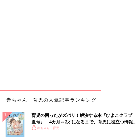
赤ちゃん・育児の人気記事ランキング
育児の困ったがズバリ！解決する本『ひよこクラブ
夏号』 4カ月～2才になるまで、育児に役立つ情報が
いっぱい！
赤ちゃん・育児