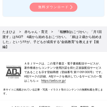
無料ダウンロード
たまひよ
赤ちゃん・育児
「報酬制おこづかい」「月1回
渡す」はNG⁉ 4歳から始めるおこづかい。「娘は２歳から始めま
した」というFPが、子どもが成長する“金銭教育”を教えます【後
編】
ＡＢＪマークは、この電子書店・電子書籍配信サービスが、
著作権者からコンテンツ使用許諾を得た正規版配信サービス
であることを示す登録商標（登録番号 第11091000号）です。
ABJマークの詳細、ABJマークを掲示しているサービスの一覧
はこちら→
https://aebs.or.jp/
本サイトに掲載されている記事・写真・イラスト等のコンテンツの無断転載を禁じま
す。