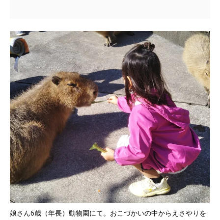
娘さん6歳（年長）動物園にて。おこづかいの中からえさやりを