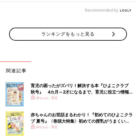
Recommended by
ランキングをもっと見る
関連記事
育児の困ったがズバリ！解決する本『ひよこクラブ
秋号』 4カ月～2才になるまで、育児に役立つ情報が
いっぱい！
赤ちゃん・育児
赤ちゃんのお世話まるわかり！『初めてのひよこクラ
ブ 夏号』〈巻頭大特集〉初めての授乳がうまくい
く！ おっぱい・ミルクの基本と夏のトラブル 解決テ
赤ちゃん・育児
ク