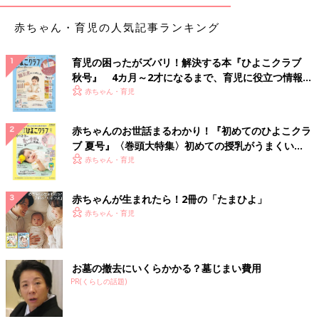
赤ちゃん・育児の人気記事ランキング
育児の困ったがズバリ！解決する本『ひよこクラブ
秋号』 4カ月～2才になるまで、育児に役立つ情報が
いっぱい！
赤ちゃん・育児
赤ちゃんのお世話まるわかり！『初めてのひよこクラ
ブ 夏号』〈巻頭大特集〉初めての授乳がうまくい
く！ おっぱい・ミルクの基本と夏のトラブル 解決テ
赤ちゃん・育児
ク
赤ちゃんが生まれたら！2冊の「たまひよ」
赤ちゃん・育児
お墓の撤去にいくらかかる？墓じまい費用
PR(くらしの話題)