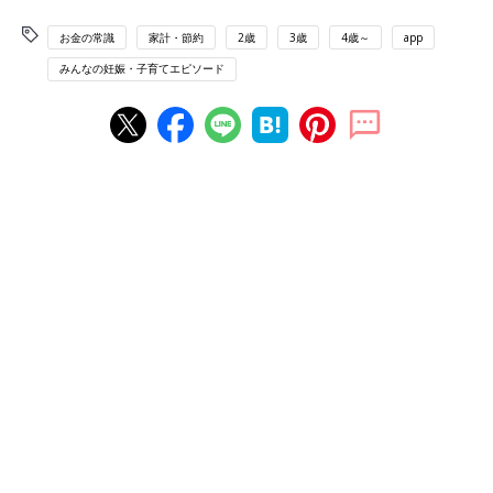
お金の常識
家計・節約
2歳
3歳
4歳～
app
みんなの妊娠・子育てエピソード