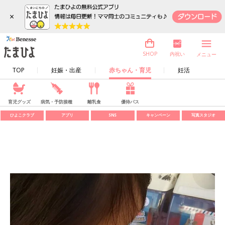
×
内祝い
SHOP
メニュー
TOP
妊娠・出産
赤ちゃん・育児
妊活
育児グッズ
病気・予防接種
離乳食
優待パス
ひよこクラブ
アプリ
SNS
キャンペーン
写真スタジオ