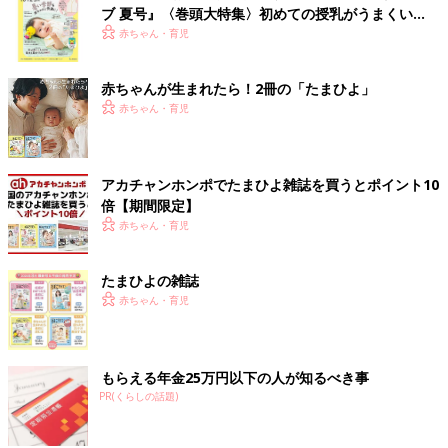
ブ 夏号』〈巻頭大特集〉初めての授乳がうまくい
く！ おっぱい・ミルクの基本と夏のトラブル 解決テ
赤ちゃん・育児
ク
赤ちゃんが生まれたら！2冊の「たまひよ」
赤ちゃん・育児
アカチャンホンポでたまひよ雑誌を買うとポイント10
倍【期間限定】
赤ちゃん・育児
たまひよの雑誌
赤ちゃん・育児
もらえる年金25万円以下の人が知るべき事
PR(くらしの話題)