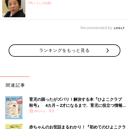
PR(くらしの話題)
Recommended by
ランキングをもっと見る
関連記事
育児の困ったがズバリ！解決する本『ひよこクラブ
秋号』 4カ月～2才になるまで、育児に役立つ情報が
いっぱい！
赤ちゃん・育児
赤ちゃんのお世話まるわかり！『初めてのひよこクラ