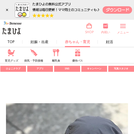
×
内祝い
SHOP
メニュー
TOP
妊娠・出産
赤ちゃん・育児
妊活
育児グッズ
病気・予防接種
離乳食
優待パス
ひよこクラブ
アプリ
SNS
キャンペーン
写真スタジオ