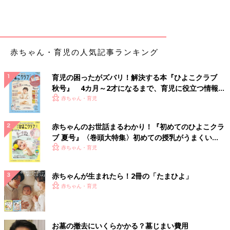
赤ちゃん・育児の人気記事ランキング
育児の困ったがズバリ！解決する本『ひよこクラブ
秋号』 4カ月～2才になるまで、育児に役立つ情報が
いっぱい！
赤ちゃん・育児
赤ちゃんのお世話まるわかり！『初めてのひよこクラ
ブ 夏号』〈巻頭大特集〉初めての授乳がうまくい
く！ おっぱい・ミルクの基本と夏のトラブル 解決テ
赤ちゃん・育児
ク
赤ちゃんが生まれたら！2冊の「たまひよ」
赤ちゃん・育児
お墓の撤去にいくらかかる？墓じまい費用