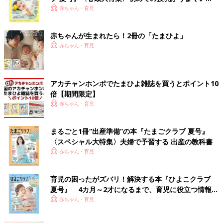
く！ おっぱい・ミルクの基本と夏のトラブル 解決テ
赤ちゃん・育児
ク
赤ちゃんが生まれたら！2冊の「たまひよ」
赤ちゃん・育児
アカチャンホンポでたまひよ雑誌を買うとポイント10
倍【期間限定】
赤ちゃん・育児
まるごと1冊“出産準備”の本『たまごクラブ 夏号』
〈スペシャル大特集〉夫婦で予習する 出産の教科書
赤ちゃん・育児
育児の困ったがズバリ！解決する本『ひよこクラブ
夏号』 4カ月～2才になるまで、育児に役立つ情報が
いっぱい！
赤ちゃん・育児