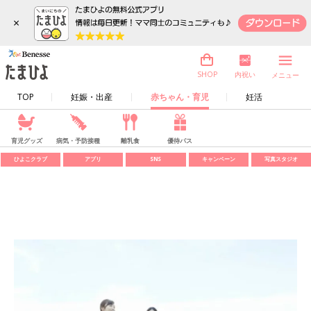
×
内祝い
SHOP
メニュー
TOP
妊娠・出産
赤ちゃん・育児
妊活
育児グッズ
病気・予防接種
離乳食
優待パス
ひよこクラブ
アプリ
SNS
キャンペーン
写真スタジオ