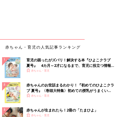
赤ちゃん・育児の人気記事ランキング
育児の困ったがズバリ！解決する本『ひよこクラブ
夏号』 4カ月～2才になるまで、育児に役立つ情報が
いっぱい！
赤ちゃん・育児
赤ちゃんのお世話まるわかり！『初めてのひよこクラ
ブ 夏号』〈巻頭大特集〉初めての授乳がうまくい
く！ おっぱい・ミルクの基本と夏のトラブル 解決テ
赤ちゃん・育児
ク
赤ちゃんが生まれたら！2冊の「たまひよ」
赤ちゃん・育児