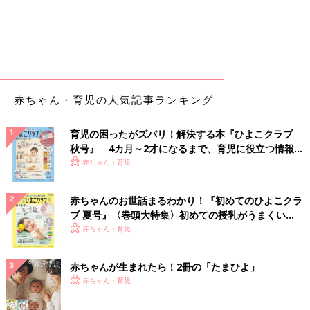
赤ちゃん・育児の人気記事ランキング
育児の困ったがズバリ！解決する本『ひよこクラブ
秋号』 4カ月～2才になるまで、育児に役立つ情報が
いっぱい！
赤ちゃん・育児
赤ちゃんのお世話まるわかり！『初めてのひよこクラ
ブ 夏号』〈巻頭大特集〉初めての授乳がうまくい
く！ おっぱい・ミルクの基本と夏のトラブル 解決テ
赤ちゃん・育児
ク
赤ちゃんが生まれたら！2冊の「たまひよ」
赤ちゃん・育児