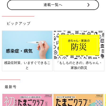
連載一覧へ
ピックアップ
・
日本外来小児科学会リーフレッ
六星占術 細木かおりさんの人生
ト検討会
相談
最新号