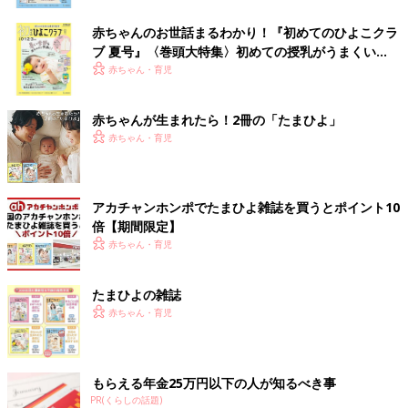
赤ちゃんのお世話まるわかり！『初めてのひよこクラ
ブ 夏号』〈巻頭大特集〉初めての授乳がうまくい
く！ おっぱい・ミルクの基本と夏のトラブル 解決テ
赤ちゃん・育児
ク
赤ちゃんが生まれたら！2冊の「たまひよ」
赤ちゃん・育児
アカチャンホンポでたまひよ雑誌を買うとポイント10
倍【期間限定】
赤ちゃん・育児
たまひよの雑誌
赤ちゃん・育児
もらえる年金25万円以下の人が知るべき事
PR(くらしの話題)