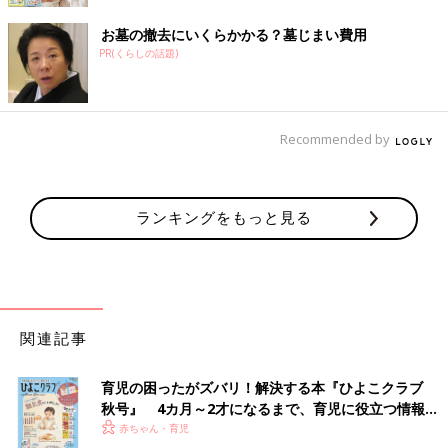
お墓の撤去にいくらかかる？墓じまい費用
PR(くらしの話題)
Recommended by
ランキングをもっと見る
関連記事
育児の困ったがズバリ！解決する本『ひよこクラブ
秋号』 4カ月～2才になるまで、育児に役立つ情報が
いっぱい！
赤ちゃん・育児