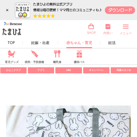
×
内祝い
SHOP
メニュー
TOP
妊娠・出産
赤ちゃん・育児
妊活
育児グッズ
病気・予防接種
離乳食
優待パス
ひよこクラブ
アプリ
SNS
キャンペーン
写真スタジオ