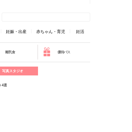
妊娠・出産
赤ちゃん・育児
妊活
離乳食
優待パス
写真スタジオ
き4選