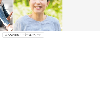
みんなの妊娠・子育てエピソード
ング
関連記事
本
育児の困ったがズバリ！解決する本
2才
『ひよこクラブ 秋号』 4カ月～2才
赤ちゃん・育児
いっ
になるまで、育児に役立つ情報がいっ
ぱい！