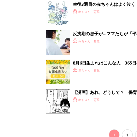
<
1
妊娠日数や
妊娠中か