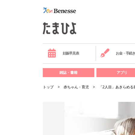
妊娠早見表
お金・手続
雑誌・書籍
アプリ
トップ
赤ちゃん・育児
「2人目」あきらめる