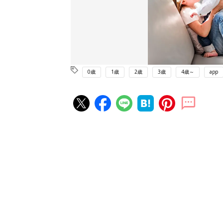
0歳
1歳
2歳
3歳
4歳～
app
赤ちゃん・育児の人気記事ランキ
育児の困ったがズバリ！解決する
『ひよこクラブ 夏号』 4カ月～
赤ちゃん・育児
になるまで、育児に役立つ情報が
ぱい！