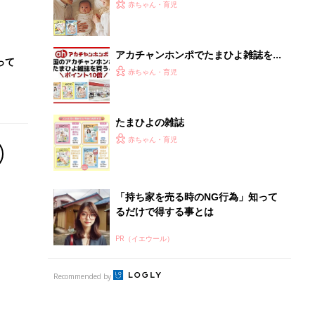
PR（イエウール）
Recommended by
離乳食はいつから？進め方は？「たまひよ きほんの離
乳食」
授乳の悩みや初めての離乳食作りに役立つ
子育てとお金
につ
妊娠・出産・育児にかかる費用やもらえる補助
金・助成金を解説