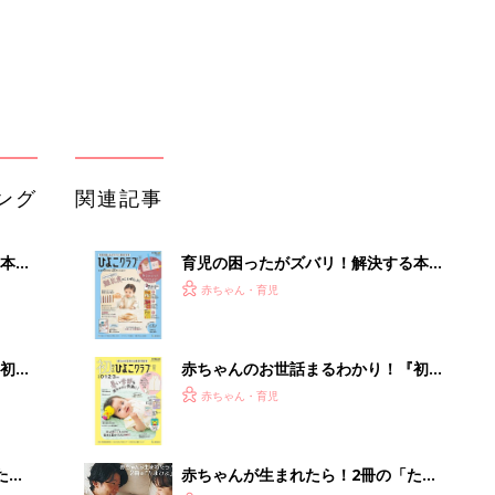
初め
赤ちゃんのお世話まるわかり！『初め
大特
てのひよこクラブ 夏号』〈巻頭大特
赤ちゃん・育児
 お
集〉初めての授乳がうまくいく！ お
ブル
っぱい・ミルクの基本と夏のトラブル
解決テク
たま
赤ちゃんが生まれたら！2冊の「たま
ひよ」
赤ちゃん・育児
アカチャンホンポでたまひよ雑誌を買
って
うとポイント10倍【期間限定】
赤ちゃん・育児
たまひよの雑誌
赤ちゃん・育児
「持ち家を売る時のNG行為」知って
るだけで得する事とは