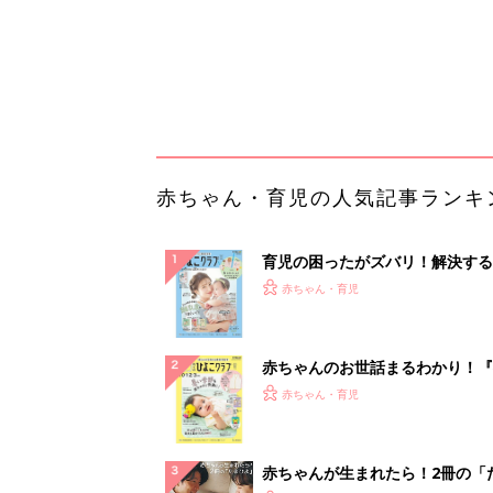
赤ちゃんのお世話まるわかり！『
てのひよこクラブ 夏号』〈巻頭
赤ちゃん・育児
集〉初めての授乳がうまくいく！
っぱい・ミルクの基本と夏のトラ
解決テク
赤ちゃんが生まれたら！2冊の「
ひよ」
赤ちゃん・育児
「持ち家を売る時のNG行為」知
るだけで得する事とは
PR（イエウール）
ランキングをもっと見る