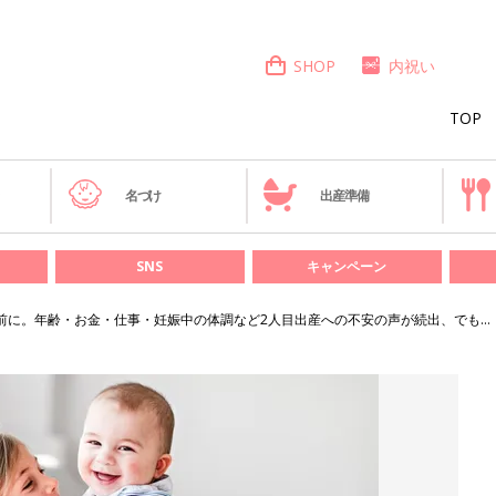
SHOP
内祝い
TOP
き
名づけ
出産準備
SNS
キャンペーン
前に。年齢・お金・仕事・妊娠中の体調など2人目出産への不安の声が続出、でも…