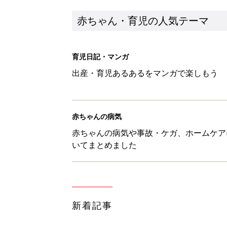
新着記事
生後3週目の赤ちゃんはよく泣く
って本当？【専門家】
赤ちゃん・育児
反抗期の息子が...ママたちが「
赤ちゃん・育児
8月6日生まれはこんな人 365
赤ちゃん・育児
【漫画】あれ、どうして？ 保
がする……！『ふうふう子育て ＃
赤ちゃん・育児