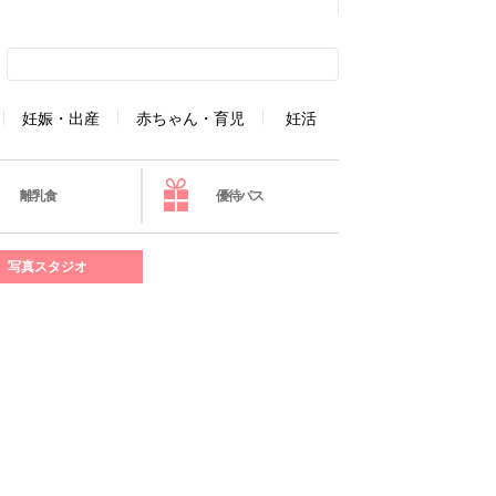
妊娠・出産
赤ちゃん・育児
妊活
離乳食
優待パス
写真スタジオ