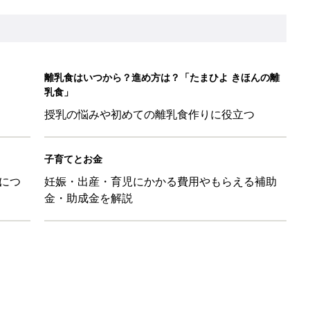
！？親が悩まされる「魔の3週目」って何？「魔の3カ月」もある
平和だな～」と感じた瞬間
日のお誕生日占い【鏡リュウジ監修】
育園生活に慣れたのはいいけど、夫の子供への興味関心が薄れた気
91』