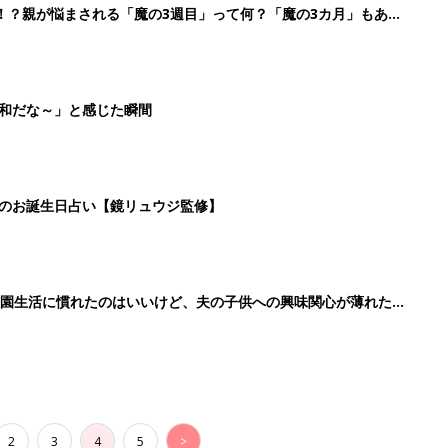
2
3
4
5
>
生後日数に合った情報を毎日お届け
ら産後まで長く使える無料アプリ
ダウンロード