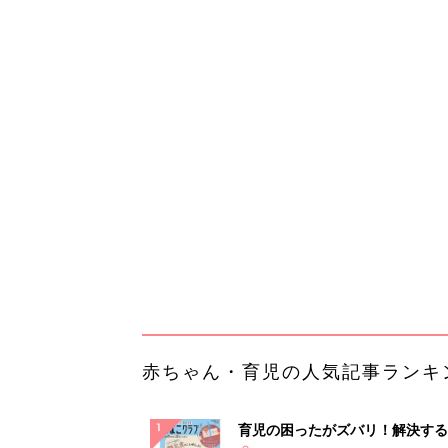
赤ちゃん・育児の人気記事ランキ
育児の困ったがズバリ！解決する
『ひよこクラブ 秋号』 4カ月～
赤ちゃん・育児
になるまで、育児に役立つ情報が
ぱい！
赤ちゃんのお世話まるわかり！『
てのひよこクラブ 夏号』〈巻頭
赤ちゃん・育児
集〉初めての授乳がうまくいく！
っぱい・ミルクの基本と夏のトラ
解決テク
赤ちゃんが生まれたら！2冊の「
ひよ」
赤ちゃん・育児
「今日の目玉商品は？」毎日変わ
mazonタイムセールが見逃せな