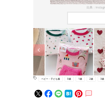
出典：Instag
ベビー・子ども服
0歳
1歳
2歳
3歳