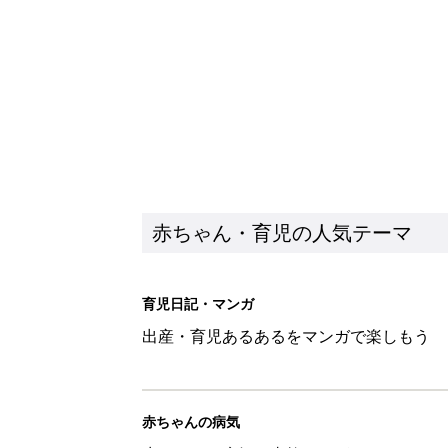
出産・育児あるあるをマンガで楽しもう
赤ちゃんの病気
赤ちゃんの病気や事故・ケガ、ホームケア
いてまとめました
新着記事
反抗期の息子が...ママたちが「
赤ちゃん・育児
8月6日生まれはこんな人 365
赤ちゃん・育児