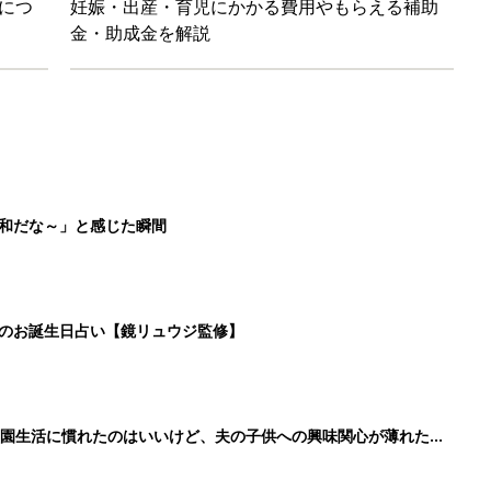
育園生活に慣れたのはいいけど、夫の子供への興味関心が薄れた気
91』
ポーツドリンクより麦茶が要注意!? 暑い季節に衛生的に持ち歩
】
5
6
7
8
>