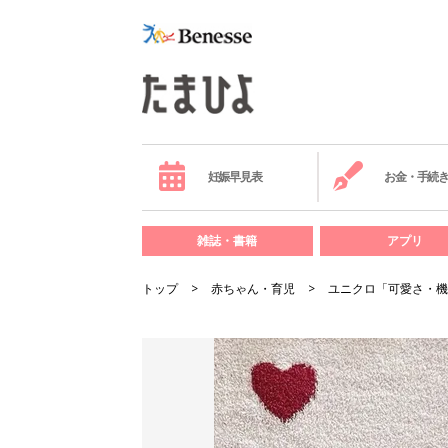
妊娠早見表
お金・手続
雑誌・書籍
アプリ
トップ
赤ちゃん・育児
ユニクロ「可愛さ・機