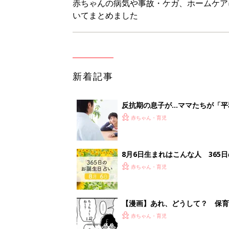
【漫画】あれ、どうして？ 保
がする……！『ふうふう子育て ＃
赤ちゃん・育児
子どもの水分補給。衛生面ではス
く3つのコツとは？【専門家監修
赤ちゃん・育児
<
4