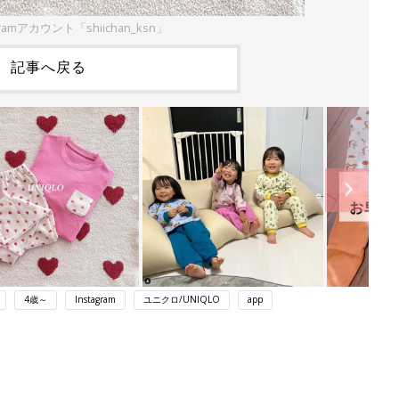
ramアカウント「shiichan_ksn」
記事へ戻る
4歳～
Instagram
ユニクロ/UNIQLO
app