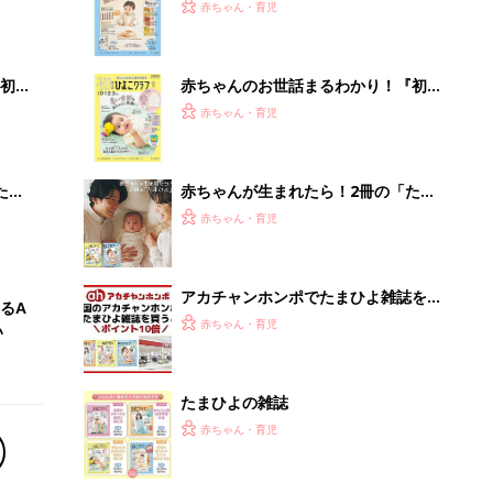
たまひよの雑誌
赤ちゃん・育児
65歳以上の方必見「えっ!?こんなお値
段で…」インプラント治療の資料請求
はこちら...
PR（あんしんインプラント）
Recommended by
離乳食はいつから？進め方は？「たまひよ きほんの離
乳食」