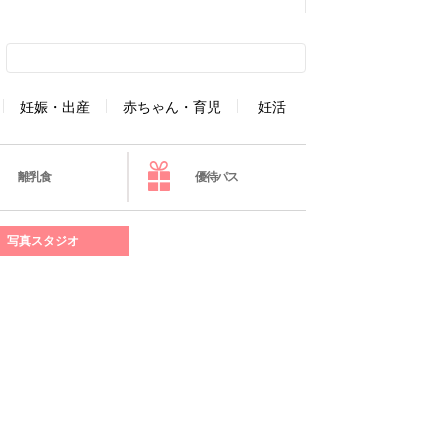
妊娠・出産
赤ちゃん・育児
妊活
離乳食
優待パス
写真スタジオ