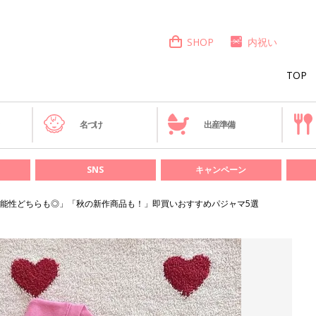
SHOP
内祝い
TOP
き
名づけ
出産準備
SNS
キャンペーン
能性どちらも◎」「秋の新作商品も！」即買いおすすめパジャマ5選