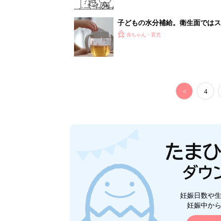
妊娠日数や
妊娠中か