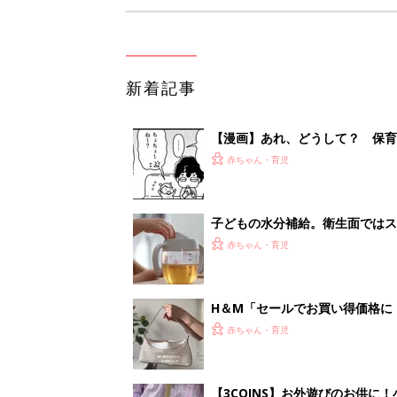
新着記事
【漫画】あれ、どうして？ 保
がする……！『ふうふう子育て ＃
赤ちゃん・育児
子どもの水分補給。衛生面ではス
く3つのコツとは？【専門家監修
赤ちゃん・育児
H＆М「セールでお買い得価格に
赤ちゃん・育児
【3COINS】お外遊びのお供