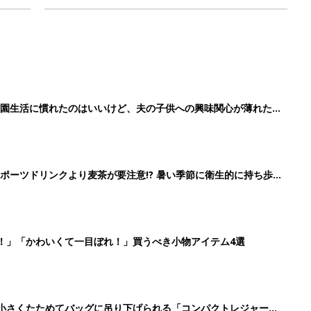
育園生活に慣れたのはいいけど、夫の子供への興味関心が薄れた気
91』
ポーツドリンクより麦茶が要注意!? 暑い季節に衛生的に持ち歩
】
！」「かわいくて一目ぼれ！」買うべき小物アイテム4選
に！小さくたためてバッグに吊り下げられる「コンパクトレジャーシ