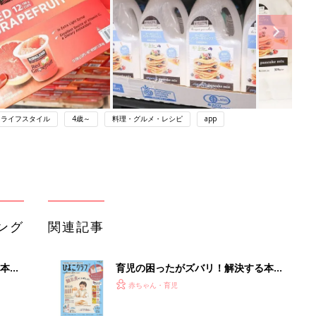
ライフスタイル
4歳～
料理・グルメ・レシピ
app
ング
関連記事
本
育児の困ったがズバリ！解決する本
2才
『ひよこクラブ 秋号』 4カ月～2才
赤ちゃん・育児
いっ
になるまで、育児に役立つ情報がいっ
ぱい！