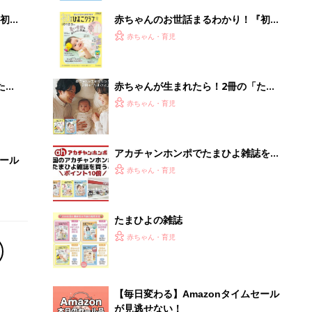
初め
赤ちゃんのお世話まるわかり！『初め
大特
てのひよこクラブ 夏号』〈巻頭大特
赤ちゃん・育児
 お
集〉初めての授乳がうまくいく！ お
ブル
っぱい・ミルクの基本と夏のトラブル
解決テク
たま
赤ちゃんが生まれたら！2冊の「たま
ひよ」
赤ちゃん・育児
アカチャンホンポでたまひよ雑誌を買
セール
うとポイント10倍【期間限定】
赤ちゃん・育児
たまひよの雑誌
赤ちゃん・育児
【毎日変わる】Amazonタイムセール
が見逃せない！