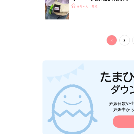
ート」
赤ちゃん・育児
<
3
妊娠日数や
妊娠中か