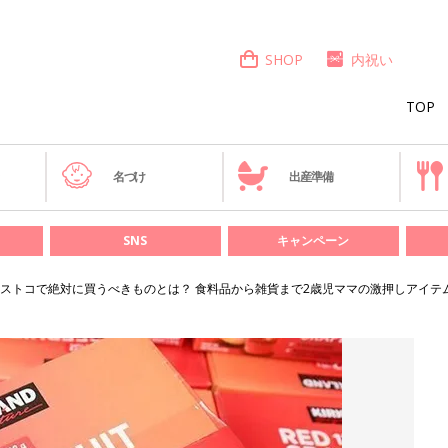
SHOP
内祝い
TOP
き
名づけ
出産準備
SNS
キャンペーン
ストコで絶対に買うべきものとは？ 食料品から雑貨まで2歳児ママの激押しアイテ