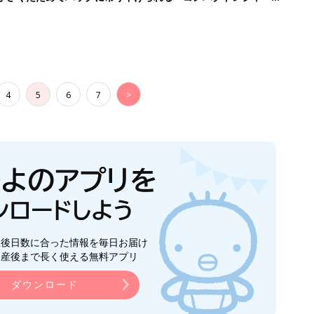
4
5
6
7
>
生後日数に合った情報を毎日お届け
ら産後まで長く使える無料アプリ
ダウンロード