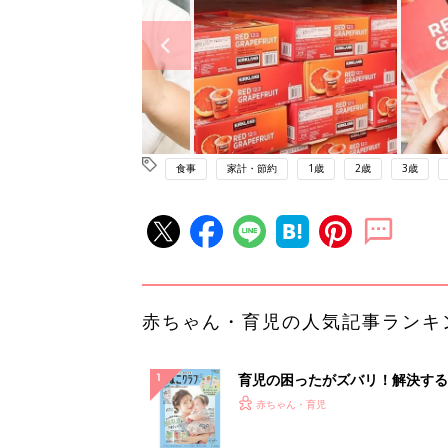
食事
家計・節約
1歳
2歳
3歳
赤ちゃん・育児の人気記事ランキ
育児の困ったがズバリ！解決する
『ひよこクラブ 夏号』 4カ月～
赤ちゃん・育児
になるまで、育児に役立つ情報が
ぱい！