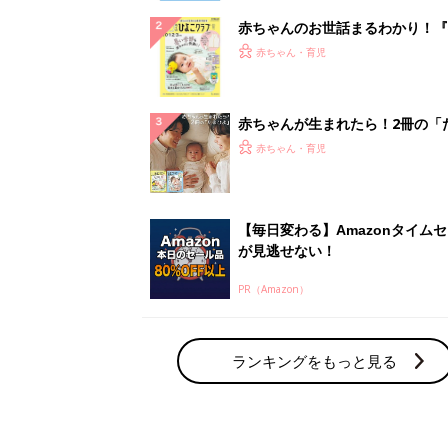
赤ちゃんのお世話まるわかり！『
てのひよこクラブ 夏号』〈巻頭
赤ちゃん・育児
集〉初めての授乳がうまくいく！
っぱい・ミルクの基本と夏のトラ
解決テク
赤ちゃんが生まれたら！2冊の「
ひよ」
赤ちゃん・育児
【毎日変わる】Amazonタイム
が見逃せない！
PR（Amazon）
ランキングをもっと見る