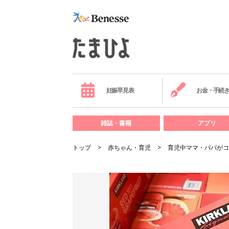
妊娠早見表
お金・手続
雑誌・書籍
アプリ
トップ
赤ちゃん・育児
育児中ママ・パパがコ