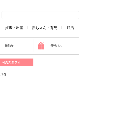
妊娠・出産
赤ちゃん・育児
妊活
離乳食
優待パス
写真スタジオ
ム7選