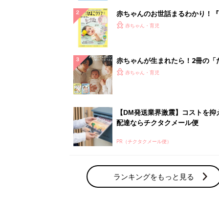
赤ちゃんのお世話まるわかり！『
てのひよこクラブ 夏号』〈巻頭
赤ちゃん・育児
集〉初めての授乳がうまくいく！
っぱい・ミルクの基本と夏のトラ
解決テク
赤ちゃんが生まれたら！2冊の「
ひよ」
赤ちゃん・育児
【DM発送業界激震】コストを抑
配達ならチクタクメール便
PR（チクタクメール便）
ランキングをもっと見る