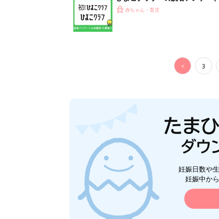
赤ちゃん・育児
<
3
妊娠日数や
妊娠中か