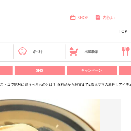
SHOP
内祝い
TOP
き
名づけ
出産準備
SNS
キャンペーン
ストコで絶対に買うべきものとは？ 食料品から雑貨まで2歳児ママの激押しアイテ