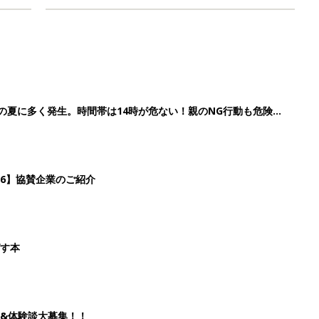
歳の夏に多く発生。時間帯は14時が危ない！親のNG行動も危険を
26】協賛企業のご紹介
ばす本
&体験談大募集！！