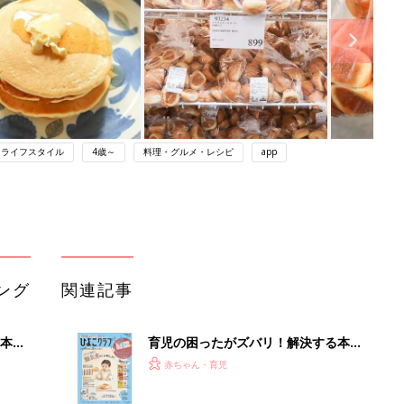
ライフスタイル
4歳～
料理・グルメ・レシピ
app
ング
関連記事
本
育児の困ったがズバリ！解決する本
2才
『ひよこクラブ 秋号』 4カ月～2才
赤ちゃん・育児
いっ
になるまで、育児に役立つ情報がいっ
ぱい！