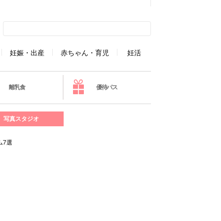
妊娠・出産
赤ちゃん・育児
妊活
離乳食
優待パス
写真スタジオ
ム7選