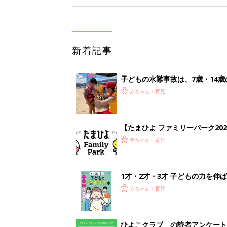
新着記事
子どもの水難事故は、7歳・14
まねく【専門家】
赤ちゃん・育児
【たまひよ ファミリーパーク20
赤ちゃん・育児
1才・2才・3才 子どもの力を伸
赤ちゃん・育児
ひよこクラブ の読者アンケート