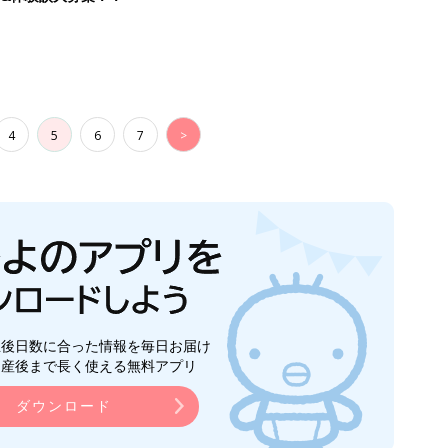
4
5
6
7
>
生後日数に合った情報を毎日お届け
ら産後まで長く使える無料アプリ
ダウンロード