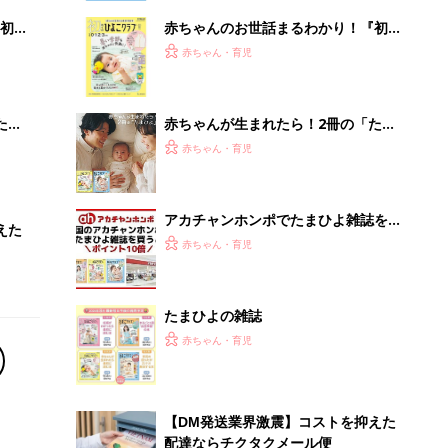
初め
赤ちゃんのお世話まるわかり！『初め
大特
てのひよこクラブ 夏号』〈巻頭大特
赤ちゃん・育児
 お
集〉初めての授乳がうまくいく！ お
ブル
っぱい・ミルクの基本と夏のトラブル
解決テク
たま
赤ちゃんが生まれたら！2冊の「たま
ひよ」
赤ちゃん・育児
アカチャンホンポでたまひよ雑誌を買
えた
うとポイント10倍【期間限定】
赤ちゃん・育児
たまひよの雑誌
赤ちゃん・育児
【DM発送業界激震】コストを抑えた
配達ならチクタクメール便