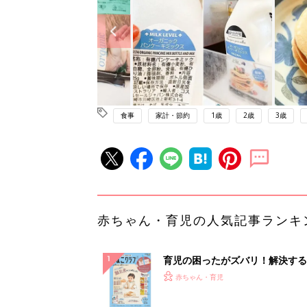
食事
家計・節約
1歳
2歳
3歳
赤ちゃん・育児の人気記事ランキ
育児の困ったがズバリ！解決する
『ひよこクラブ 秋号』 4カ月～
赤ちゃん・育児
になるまで、育児に役立つ情報が
ぱい！