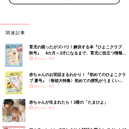
関連記事
育児の困ったがズバリ！解決する本『ひよこクラブ
秋号』 4カ月～2才になるまで、育児に役立つ情報が
いっぱい！
赤ちゃん・育児
赤ちゃんのお世話まるわかり！『初めてのひよこクラ
ブ 夏号』〈巻頭大特集〉初めての授乳がうまくい
く！ おっぱい・ミルクの基本と夏のトラブル 解決テ
赤ちゃん・育児
ク
赤ちゃんが生まれたら！2冊の「たまひよ」
赤ちゃん・育児