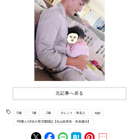
元記事へ戻る
0歳
1歳
2歳
タレント・有名人
app
FW妻とGK夫の育児奮闘記【丸山桂里奈・本並健治】