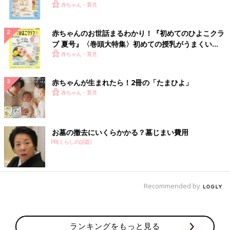
いっぱい！
赤ちゃん・育児
赤ちゃんのお世話まるわかり！『初めてのひよこクラ
ブ 夏号』〈巻頭大特集〉初めての授乳がうまくい
く！ おっぱい・ミルクの基本と夏のトラブル 解決テ
赤ちゃん・育児
ク
赤ちゃんが生まれたら！2冊の「たまひよ」
赤ちゃん・育児
お墓の撤去にいくらかかる？墓じまい費用
PR(くらしの話題)
Recommended by
ランキングをもっと見る