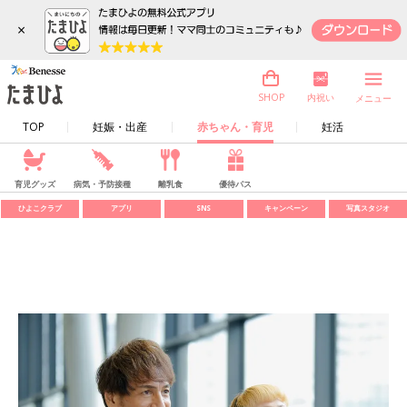
×
内祝い
SHOP
メニュー
TOP
妊娠・出産
赤ちゃん・育児
妊活
育児グッズ
病気・予防接種
離乳食
優待パス
ひよこクラブ
アプリ
SNS
キャンペーン
写真スタジオ