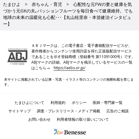
たまひよ
赤ちゃん・育児
心配性な元FWの妻と健康を気
づかう元GKの夫｡パッションフルーツを毎日食べて健康維持。でも
地球の未来の温暖化も心配･･･【丸山桂里奈・本並健治インタビュ
ー】
ＡＢＪマークは、この電子書店・電子書籍配信サービスが、
著作権者からコンテンツ使用許諾を得た正規版配信サービス
であることを示す登録商標（登録番号 第11091000号）です。
ABJマークの詳細、ABJマークを掲示しているサービスの一覧
はこちら→
https://aebs.or.jp/
本サイトに掲載されている記事・写真・イラスト等のコンテンツの無断転載を禁じま
す。
たまひよについて
利用規約
ポリシー
医師・専門家一覧
サイトマップ
調査・プレスリリース・メディア掲載
広告のご相談
お問い合わせ
利用者情報の取り扱いについて