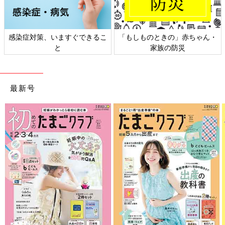
きの」赤ちゃん・
日本外来小児科学会リーフレッ
六星占術 細木か
の防災
ト検討会
相
最新号