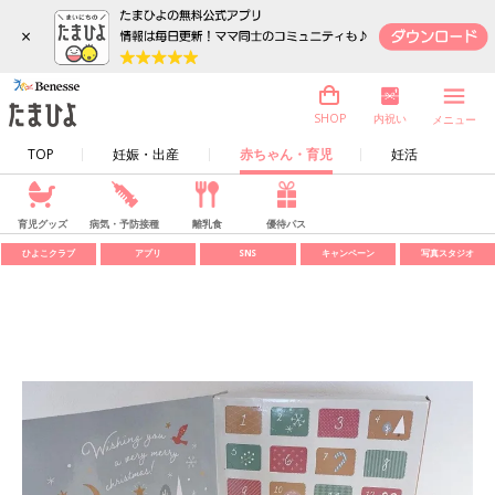
×
内祝い
SHOP
メニュー
TOP
妊娠・出産
赤ちゃん・育児
妊活
育児グッズ
病気・予防接種
離乳食
優待パス
ひよこクラブ
アプリ
SNS
キャンペーン
写真スタジオ