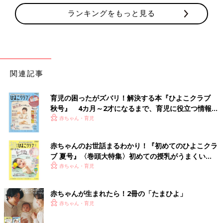
ランキングをもっと見る
関連記事
育児の困ったがズバリ！解決する本『ひよこクラブ
秋号』 4カ月～2才になるまで、育児に役立つ情報が
いっぱい！
赤ちゃん・育児
赤ちゃんのお世話まるわかり！『初めてのひよこクラ
ブ 夏号』〈巻頭大特集〉初めての授乳がうまくい
く！ おっぱい・ミルクの基本と夏のトラブル 解決テ
赤ちゃん・育児
ク
赤ちゃんが生まれたら！2冊の「たまひよ」
赤ちゃん・育児