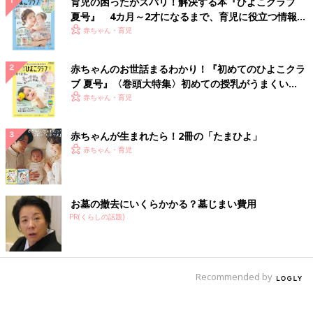
育児の困ったがズバリ！解決する本『ひよこクラブ
夏号』 4カ月～2才になるまで、育児に役立つ情報が
いっぱい！
赤ちゃん・育児
赤ちゃんのお世話まるわかり！『初めてのひよこクラ
ブ 夏号』〈巻頭大特集〉初めての授乳がうまくい
く！ おっぱい・ミルクの基本と夏のトラブル 解決テ
赤ちゃん・育児
ク
赤ちゃんが生まれたら！2冊の「たまひよ」
赤ちゃん・育児
お墓の撤去にいくらかかる？墓じまい費用
PR(くらしの話題)
Recommended by