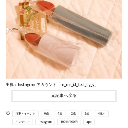
出典：Instagramアカウント「m_m.i_i.f_f.x.f_f.y_y」
元記事へ戻る
行事・イベント
0歳
1歳
2歳
3歳
4歳～
インテリア
Instagram
100均/100円
app