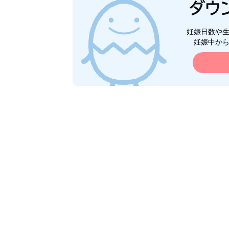
妊娠日数や
妊娠中か