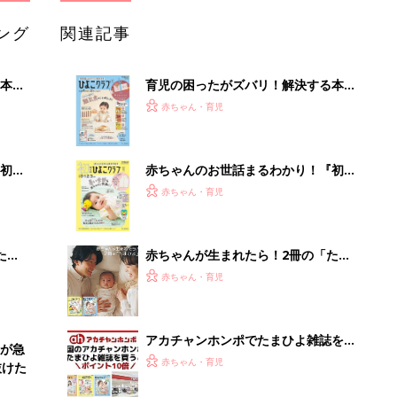
ング
関連記事
本
育児の困ったがズバリ！解決する本
2才
『ひよこクラブ 秋号』 4カ月～2才
赤ちゃん・育児
いっ
になるまで、育児に役立つ情報がいっ
ぱい！
初め
赤ちゃんのお世話まるわかり！『初め
大特
てのひよこクラブ 夏号』〈巻頭大特
赤ちゃん・育児
 お
集〉初めての授乳がうまくいく！ お
ブル
っぱい・ミルクの基本と夏のトラブル
解決テク
たま
赤ちゃんが生まれたら！2冊の「たま
ひよ」
赤ちゃん・育児
アカチャンホンポでたまひよ雑誌を買
が急
うとポイント10倍【期間限定】
赤ちゃん・育児
抜けた