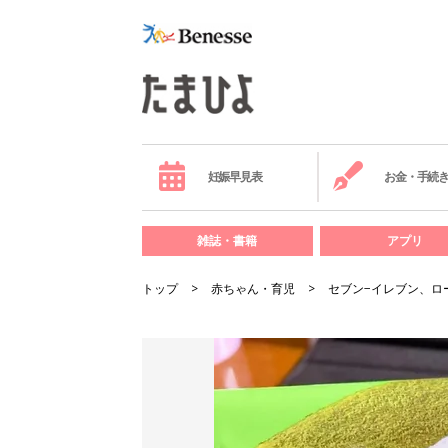
妊娠早見表
お金・手続
雑誌・書籍
アプリ
トップ
赤ちゃん・育児
セブン−イレブン、ロ