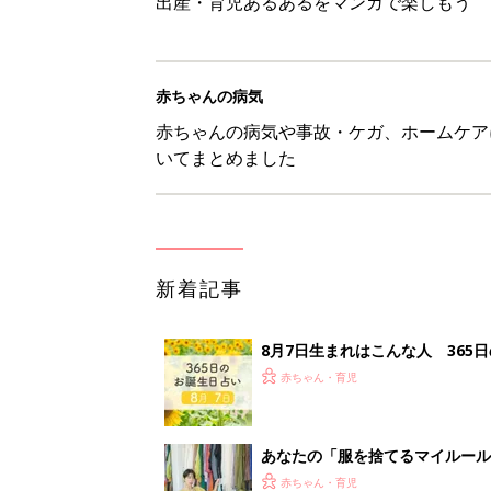
出産・育児あるあるをマンガで楽しもう
赤ちゃんの病気
赤ちゃんの病気や事故・ケガ、ホームケア
いてまとめました
新着記事
8月7日生まれはこんな人 365
赤ちゃん・育児
あなたの「服を捨てるマイルー
スタイリストが喝！
赤ちゃん・育児