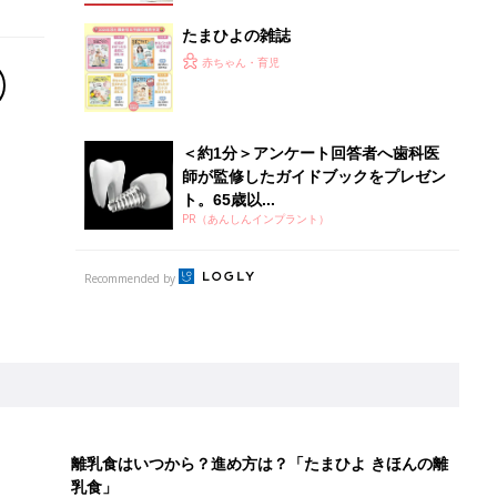
たまひよの雑誌
赤ちゃん・育児
＜約1分＞アンケート回答者へ歯科医
師が監修したガイドブックをプレゼン
ト。65歳以...
PR（あんしんインプラント）
Recommended by
離乳食はいつから？進め方は？「たまひよ きほんの離
乳食」