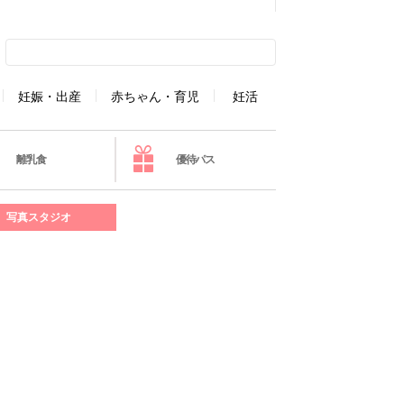
妊娠・出産
赤ちゃん・育児
妊活
離乳食
優待パス
写真スタジオ