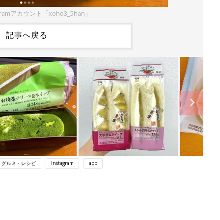
gramアカウント「xoho3_5han」
記事へ戻る
・グルメ・レシピ
Instagram
app