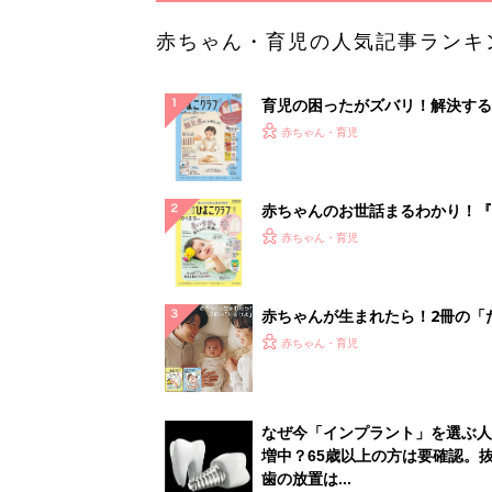
赤ちゃん・育児の人気記事ランキ
育児の困ったがズバリ！解決する
『ひよこクラブ 秋号』 4カ月～
赤ちゃん・育児
になるまで、育児に役立つ情報が
ぱい！
赤ちゃんのお世話まるわかり！『
てのひよこクラブ 夏号』〈巻頭
赤ちゃん・育児
集〉初めての授乳がうまくいく！
っぱい・ミルクの基本と夏のトラ
解決テク
赤ちゃんが生まれたら！2冊の「
ひよ」
赤ちゃん・育児
なぜ今「インプラント」を選ぶ人
増中？65歳以上の方は要確認。
歯の放置は...