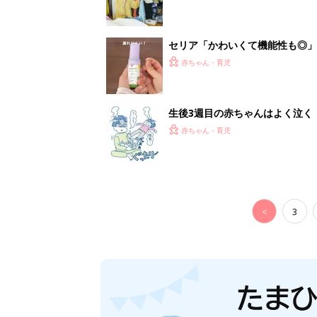
セリア「かわいくて機能性も◎」
赤ちゃん・育児
生後3週目の赤ちゃんはよく泣く
って本当？【専門家】
赤ちゃん・育児
<
3