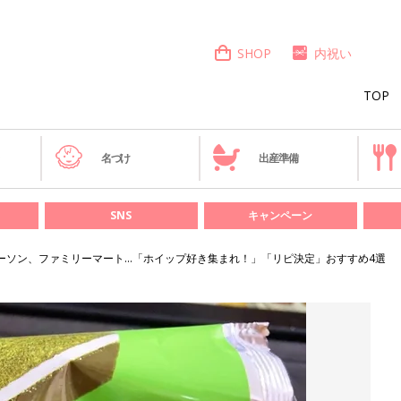
SHOP
内祝い
TOP
き
名づけ
出産準備
SNS
キャンペーン
ーソン、ファミリーマート…「ホイップ好き集まれ！」「リピ決定」おすすめ4選