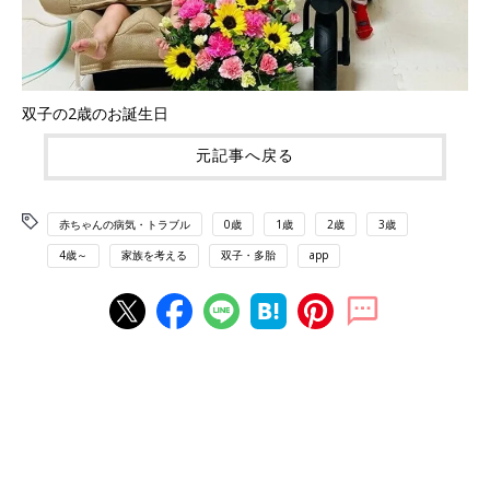
双子の2歳のお誕生日
元記事へ戻る
赤ちゃんの病気・トラブル
0歳
1歳
2歳
3歳
4歳～
家族を考える
双子・多胎
app