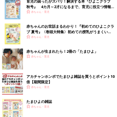
育児の困ったがズバリ！解決する本『ひよこクラブ
秋号』 4カ月～2才になるまで、育児に役立つ情報が
いっぱい！
赤ちゃん・育児
赤ちゃんのお世話まるわかり！『初めてのひよこクラ
ブ 夏号』〈巻頭大特集〉初めての授乳がうまくい
く！ おっぱい・ミルクの基本と夏のトラブル 解決テ
赤ちゃん・育児
ク
赤ちゃんが生まれたら！2冊の「たまひよ」
赤ちゃん・育児
アカチャンホンポでたまひよ雑誌を買うとポイント10
倍【期間限定】
赤ちゃん・育児
たまひよの雑誌
赤ちゃん・育児