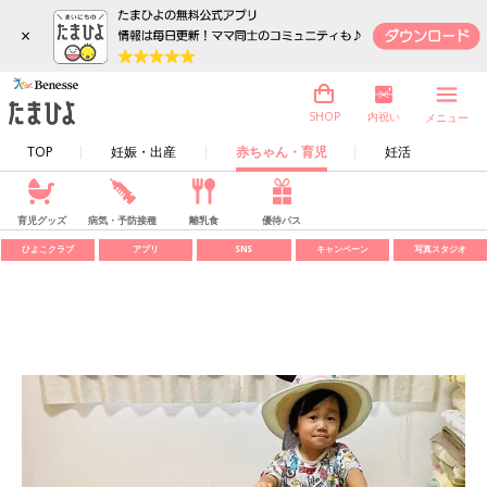
×
内祝い
SHOP
メニュー
TOP
妊娠・出産
赤ちゃん・育児
妊活
育児グッズ
病気・予防接種
離乳食
優待パス
ひよこクラブ
アプリ
SNS
キャンペーン
写真スタジオ