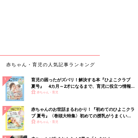
赤ちゃん・育児の人気記事ランキング
育児の困ったがズバリ！解決する本『ひよこクラブ
夏号』 4カ月～2才になるまで、育児に役立つ情報が
いっぱい！
赤ちゃん・育児
赤ちゃんのお世話まるわかり！『初めてのひよこクラ
ブ 夏号』〈巻頭大特集〉初めての授乳がうまくい
く！ おっぱい・ミルクの基本と夏のトラブル 解決テ
赤ちゃん・育児
ク