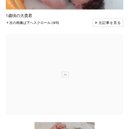
1歳頃の大貴君
▼
次の画像は下へスクロール (4/6)
▶
元記事を見る