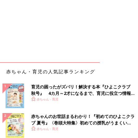
赤ちゃん・育児の人気記事ランキング
育児の困ったがズバリ！解決する本『ひよこクラブ
秋号』 4カ月～2才になるまで、育児に役立つ情報が
いっぱい！
赤ちゃん・育児
赤ちゃんのお世話まるわかり！『初めてのひよこクラ
ブ 夏号』〈巻頭大特集〉初めての授乳がうまくい
く！ おっぱい・ミルクの基本と夏のトラブル 解決テ
赤ちゃん・育児
ク