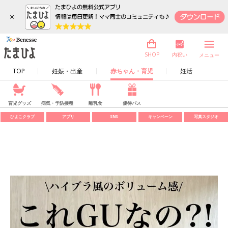
×
内祝い
SHOP
メニュー
TOP
妊娠・出産
赤ちゃん・育児
妊活
育児グッズ
病気・予防接種
離乳食
優待パス
ひよこクラブ
アプリ
SNS
キャンペーン
写真スタジオ