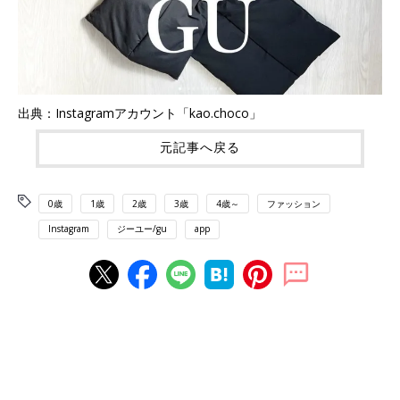
出典：Instagramアカウント「kao.choco」
元記事へ戻る
0歳
1歳
2歳
3歳
4歳～
ファッション
Instagram
ジーユー/gu
app