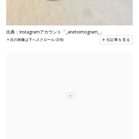
出典：Instagramアカウント「_anetoimogram_」
▼
次の画像は下へスクロール (3/6)
▶
元記事を見る