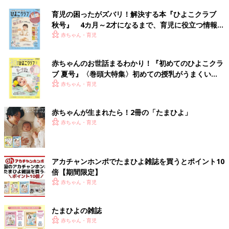
育児の困ったがズバリ！解決する本『ひよこクラブ
秋号』 4カ月～2才になるまで、育児に役立つ情報が
いっぱい！
赤ちゃん・育児
赤ちゃんのお世話まるわかり！『初めてのひよこクラ
ブ 夏号』〈巻頭大特集〉初めての授乳がうまくい
く！ おっぱい・ミルクの基本と夏のトラブル 解決テ
赤ちゃん・育児
ク
赤ちゃんが生まれたら！2冊の「たまひよ」
赤ちゃん・育児
アカチャンホンポでたまひよ雑誌を買うとポイント10
倍【期間限定】
赤ちゃん・育児
たまひよの雑誌
赤ちゃん・育児