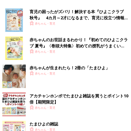
育児の困ったがズバリ！解決する本『ひよこクラブ
秋号』 4カ月～2才になるまで、育児に役立つ情報が
いっぱい！
赤ちゃん・育児
赤ちゃんのお世話まるわかり！『初めてのひよこクラ
ブ 夏号』〈巻頭大特集〉初めての授乳がうまくい
く！ おっぱい・ミルクの基本と夏のトラブル 解決テ
赤ちゃん・育児
ク
赤ちゃんが生まれたら！2冊の「たまひよ」
赤ちゃん・育児
アカチャンホンポでたまひよ雑誌を買うとポイント10
倍【期間限定】
赤ちゃん・育児
たまひよの雑誌
赤ちゃん・育児