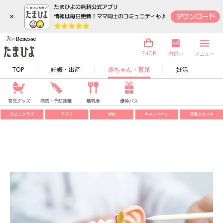
×
内祝い
SHOP
メニュー
TOP
妊娠・出産
赤ちゃん・育児
妊活
育児グッズ
病気・予防接種
離乳食
優待パス
ひよこクラブ
アプリ
SNS
キャンペーン
写真スタジオ