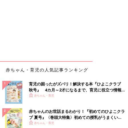
赤ちゃん・育児の人気記事ランキング
育児の困ったがズバリ！解決する本『ひよこクラブ
秋号』 4カ月～2才になるまで、育児に役立つ情報が
いっぱい！
赤ちゃん・育児
赤ちゃんのお世話まるわかり！『初めてのひよこクラ
ブ 夏号』〈巻頭大特集〉初めての授乳がうまくい
く！ おっぱい・ミルクの基本と夏のトラブル 解決テ
赤ちゃん・育児