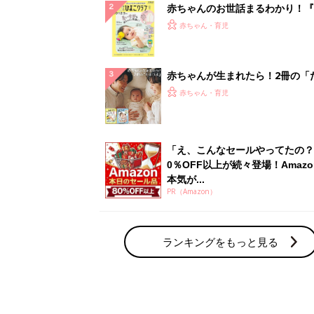
赤ちゃんのお世話まるわかり！『
てのひよこクラブ 夏号』〈巻頭
赤ちゃん・育児
集〉初めての授乳がうまくいく！
っぱい・ミルクの基本と夏のトラ
解決テク
赤ちゃんが生まれたら！2冊の「
ひよ」
赤ちゃん・育児
「え、こんなセールやってたの？
0％OFF以上が続々登場！Amazo
本気が...
PR（Amazon）
ランキングをもっと見る