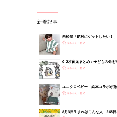
新着記事
西松屋「絶対にゲットしたい！
ズりアイテム5選
赤ちゃん・育児
0-2才育児まとめ：子どもの命を守る、C
赤ちゃん・育児
ユニクロベビー「絵本コラボが激
5選
赤ちゃん・育児
8月3日生まれはこんな人 365