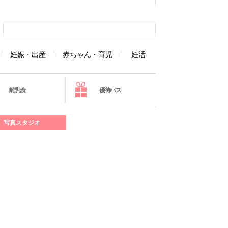
妊娠・出産
赤ちゃん・育児
妊活
離乳食
優待パス
写真スタジオ