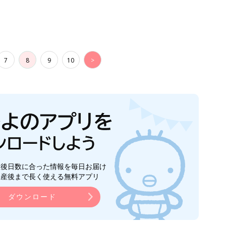
7
8
9
10
>
生後日数に合った情報を毎日お届け
ら産後まで長く使える無料アプリ
ダウンロード