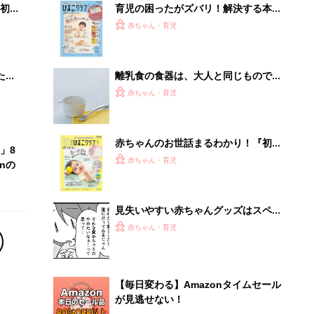
初め
育児の困ったがズバリ！解決する本
大特
『ひよこクラブ 秋号』 4カ月～2才
赤ちゃん・育児
 お
になるまで、育児に役立つ情報がいっ
ブル
ぱい！
たま
離乳食の食器は、大人と同じものでは
ダメ！？離乳食をスムーズに進めるた
赤ちゃん・育児
めに、知っておきたい食器や調理器具
選びのポイント【専門家監修】
赤ちゃんのお世話まるわかり！『初め
」8
てのひよこクラブ 夏号』〈巻頭大特
赤ちゃん・育児
nの
集〉初めての授乳がうまくいく！ お
っぱい・ミルクの基本と夏のトラブル
解決テク
見失いやすい赤ちゃんグッズはスペア
があると安心！さらに思いがけないメ
赤ちゃん・育児
リットも『ふうふう子育て ＃56』
【毎日変わる】Amazonタイムセール
が見逃せない！