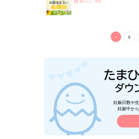
赤ちゃん・育児
<
6
妊娠日数や
妊娠中か