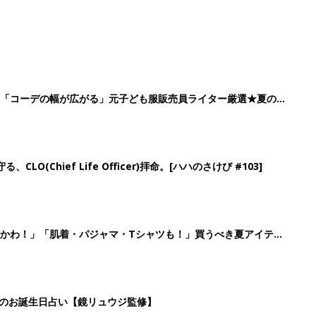
」「コーデの幅が広がる」元子ども服販売員ライター厳選★夏のバ
LO(Chief Life Officer)拝命。[ハハのさけび #103]
かわ！」「肌着・パジャマ・Tシャツも！」買うべき夏アイテム
日のお誕生日占い【鏡リュウジ監修】