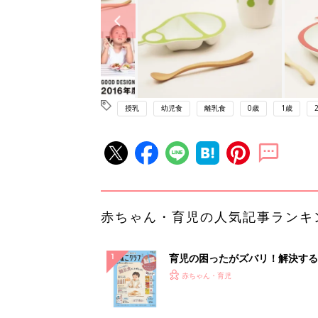
授乳
幼児食
離乳食
0歳
1歳
赤ちゃん・育児の人気記事ランキ
育児の困ったがズバリ！解決する
『ひよこクラブ 秋号』 4カ月～
赤ちゃん・育児
になるまで、育児に役立つ情報が
ぱい！