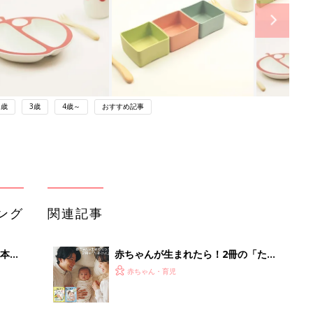
2歳
3歳
4歳～
おすすめ記事
ング
関連記事
本
赤ちゃんが生まれたら！2冊の「たま
2才
ひよ」
赤ちゃん・育児
いっ