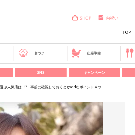
SHOP
内祝い
TOP
き
名づけ
出産準備
SNS
キャンペーン
選ぶ人気店は…!? 事前に確認しておくとgoodなポイント４つ