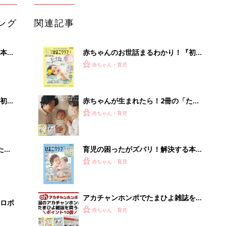
ング
関連記事
本
赤ちゃんのお世話まるわかり！『初め
2才
てのひよこクラブ 夏号』〈巻頭大特
赤ちゃん・育児
いっ
集〉初めての授乳がうまくいく！ お
っぱい・ミルクの基本と夏のトラブル
解決テク
初め
赤ちゃんが生まれたら！2冊の「たま
大特
ひよ」
赤ちゃん・育児
 お
ブル
たま
育児の困ったがズバリ！解決する本
『ひよこクラブ 夏号』 4カ月～2才
赤ちゃん・育児
になるまで、育児に役立つ情報がいっ
ぱい！
アカチャンホンポでたまひよ雑誌を買
ロボ
うとポイント10倍【期間限定】
赤ちゃん・育児