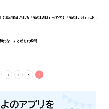
！？親が悩まされる「魔の3週目」って何？「魔の3カ月」もある
平和だな～」と感じた瞬間
3
4
5
>