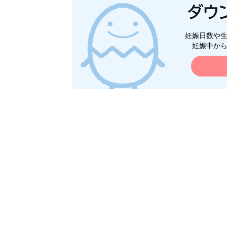
妊娠日数や
妊娠中か