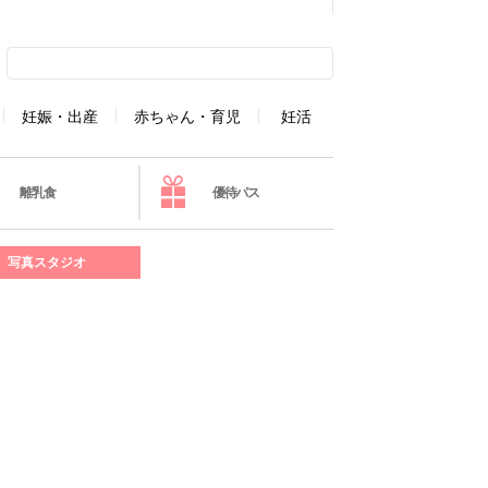
妊娠・出産
赤ちゃん・育児
妊活
離乳食
優待パス
写真スタジオ