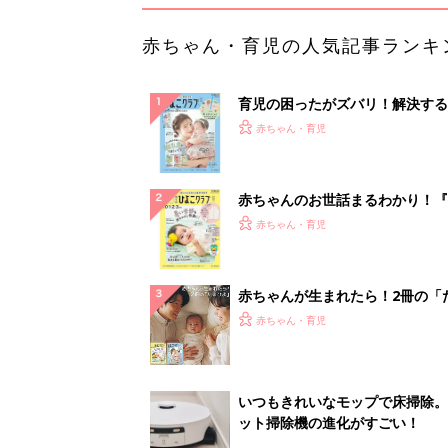
赤ちゃん・育児の人気記事ランキ
育児の困ったがズバリ！解決する
『ひよこクラブ 夏号』 4カ月～
赤ちゃん・育児
になるまで、育児に役立つ情報が
ぱい！
赤ちゃんのお世話まるわかり！『
てのひよこクラブ 夏号』〈巻頭
赤ちゃん・育児
集〉初めての授乳がうまくいく！
っぱい・ミルクの基本と夏のトラ
解決テク
赤ちゃんが生まれたら！2冊の「
ひよ」
赤ちゃん・育児
いつもきれいなモップで床掃除。
ット掃除機の進化がすごい！