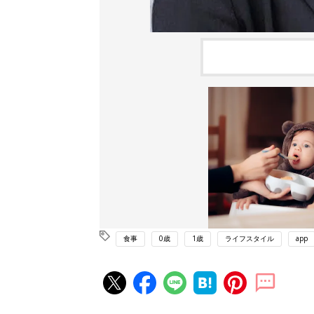
食事
0歳
1歳
ライフスタイル
app