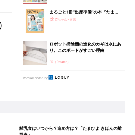
まるごと1冊“出産準備”の本『たまご
クラブ 夏号』〈スペシャル大特集〉
赤ちゃん・育児
夫婦で予習する 出産の教科書
ロボット掃除機の進化のカギは水にあ
り。このボードがすごい理由
PR（Dreame）
Recommended by
離乳食はいつから？進め方は？「たまひよ きほんの離
乳食」