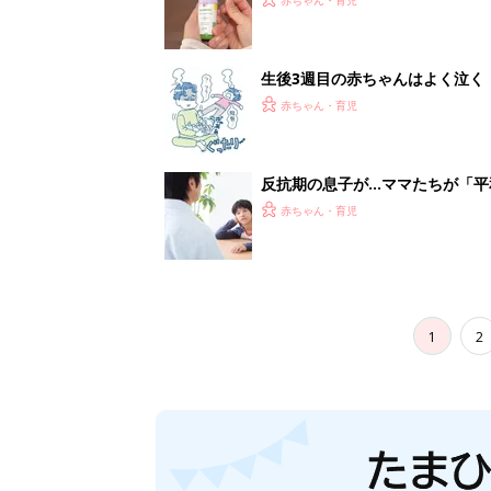
生後3週目の赤ちゃんはよく泣く
って本当？【専門家】
赤ちゃん・育児
反抗期の息子が...ママたちが「
赤ちゃん・育児
1
2