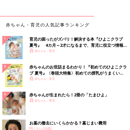
赤ちゃん・育児の人気記事ランキング
育児の困ったがズバリ！解決する本『ひよこクラブ
夏号』 4カ月～2才になるまで、育児に役立つ情報が
いっぱい！
赤ちゃん・育児
赤ちゃんのお世話まるわかり！『初めてのひよこクラ
ブ 夏号』〈巻頭大特集〉初めての授乳がうまくい
く！ おっぱい・ミルクの基本と夏のトラブル 解決テ
赤ちゃん・育児
ク
赤ちゃんが生まれたら！2冊の「たまひよ」
赤ちゃん・育児
お墓の撤去にいくらかかる？墓じまい費用
PR(くらしの話題)