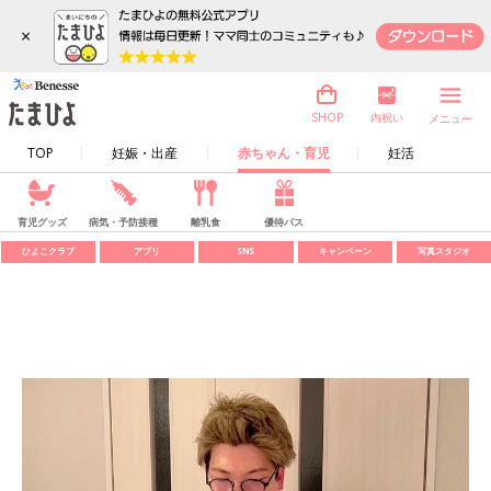
×
内祝い
SHOP
メニュー
TOP
妊娠・出産
赤ちゃん・育児
妊活
育児グッズ
病気・予防接種
離乳食
優待パス
ひよこクラブ
アプリ
SNS
キャンペーン
写真スタジオ