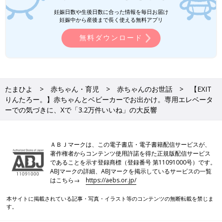
妊娠日数や生後日数に合った情報を毎日お届け
妊娠中から産後まで長く使える無料アプリ
無料ダウンロード
たまひよ
赤ちゃん・育児
赤ちゃんのお世話
【EXIT
りんたろー。】赤ちゃんとベビーカーでお出かけ。専用エレベータ
ーでの気づきに、Xで「3.2万件いいね」の大反響
ＡＢＪマークは、この電子書店・電子書籍配信サービスが、
著作権者からコンテンツ使用許諾を得た正規版配信サービス
であることを示す登録商標（登録番号 第11091000号）です。
ABJマークの詳細、ABJマークを掲示しているサービスの一覧
はこちら→
https://aebs.or.jp/
本サイトに掲載されている記事・写真・イラスト等のコンテンツの無断転載を禁じま
す。