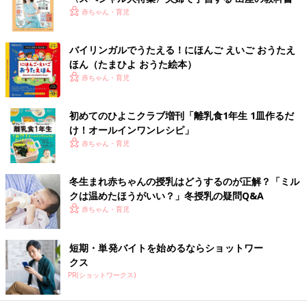
赤ちゃん・育児
バイリンガルでうたえる！にほんご えいご おうたえ
ほん（たまひよ おうた絵本）
赤ちゃん・育児
初めてのひよこクラブ増刊「離乳食1年生 1皿作るだ
け！オールインワン​レシピ」
赤ちゃん・育児
冬生まれ赤ちゃんの授乳はどうするのが正解？「ミル
クは温めたほうがいい？」冬授乳の疑問Q&A
赤ちゃん・育児
短期・単発バイトを始めるならショットワー
クス
PR(ショットワークス)