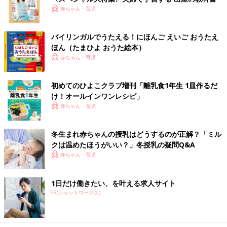
赤ちゃん・育児
バイリンガルでうたえる！にほんご えいご おうたえ
ほん（たまひよ おうた絵本）
赤ちゃん・育児
初めてのひよこクラブ増刊「離乳食1年生 1皿作るだ
け！オールインワン​レシピ」
赤ちゃん・育児
冬生まれ赤ちゃんの授乳はどうするのが正解？「ミル
クは温めたほうがいい？」冬授乳の疑問Q&A
赤ちゃん・育児
1日だけ働きたい、を叶える求人サイト
PR(ショットワークス)