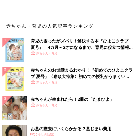
赤ちゃん・育児の人気記事ランキング
育児の困ったがズバリ！解決する本『ひよこクラブ
夏号』 4カ月～2才になるまで、育児に役立つ情報が
いっぱい！
赤ちゃん・育児
赤ちゃんのお世話まるわかり！『初めてのひよこクラ
ブ 夏号』〈巻頭大特集〉初めての授乳がうまくい
く！ おっぱい・ミルクの基本と夏のトラブル 解決テ
赤ちゃん・育児
ク
赤ちゃんが生まれたら！2冊の「たまひよ」
赤ちゃん・育児
お墓の撤去にいくらかかる？墓じまい費用
PR(くらしの話題)