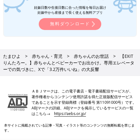
妊娠日数や生後日数に合った情報を毎日お届け
妊娠中から産後まで長く使える無料アプリ
無料ダウンロード
たまひよ
赤ちゃん・育児
赤ちゃんのお世話
【EXIT
りんたろー。】赤ちゃんとベビーカーでお出かけ。専用エレベータ
ーでの気づきに、Xで「3.2万件いいね」の大反響
ＡＢＪマークは、この電子書店・電子書籍配信サービスが、
著作権者からコンテンツ使用許諾を得た正規版配信サービス
であることを示す登録商標（登録番号 第11091000号）です。
ABJマークの詳細、ABJマークを掲示しているサービスの一覧
はこちら→
https://aebs.or.jp/
本サイトに掲載されている記事・写真・イラスト等のコンテンツの無断転載を禁じま
す。