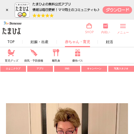
×
内祝い
SHOP
メニュー
TOP
妊娠・出産
赤ちゃん・育児
妊活
育児グッズ
病気・予防接種
離乳食
優待パス
ひよこクラブ
アプリ
SNS
キャンペーン
写真スタジオ