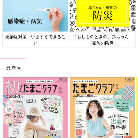
るこ
「もしものときの」赤ちゃん・
日本外来小児科学会リーフレ
家族の防災
ト検討会
最新号