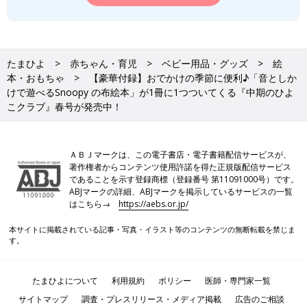
たまひよ
赤ちゃん・育児
ベビー用品・グッズ
絵
本・おもちゃ
【豪華付録】おでかけの季節に便利♪「音としか
けで遊べるSnoopy の布絵本」が1冊に1つついてくる『中期のひよ
こクラブ』春号が発売中！
ＡＢＪマークは、この電子書店・電子書籍配信サービスが、
著作権者からコンテンツ使用許諾を得た正規版配信サービス
であることを示す登録商標（登録番号 第11091000号）です。
ABJマークの詳細、ABJマークを掲示しているサービスの一覧
はこちら→
https://aebs.or.jp/
本サイトに掲載されている記事・写真・イラスト等のコンテンツの無断転載を禁じま
す。
たまひよについて
利用規約
ポリシー
医師・専門家一覧
サイトマップ
調査・プレスリリース・メディア掲載
広告のご相談