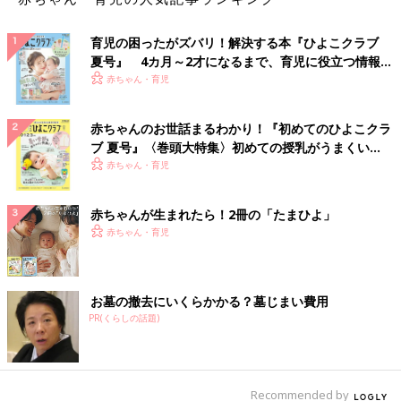
育児の困ったがズバリ！解決する本『ひよこクラブ
夏号』 4カ月～2才になるまで、育児に役立つ情報が
いっぱい！
赤ちゃん・育児
赤ちゃんのお世話まるわかり！『初めてのひよこクラ
ブ 夏号』〈巻頭大特集〉初めての授乳がうまくい
く！ おっぱい・ミルクの基本と夏のトラブル 解決テ
赤ちゃん・育児
ク
赤ちゃんが生まれたら！2冊の「たまひよ」
赤ちゃん・育児
お墓の撤去にいくらかかる？墓じまい費用
PR(くらしの話題)
Recommended by