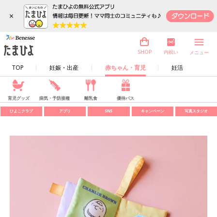
×
内祝い
SHOP
メニュー
TOP
妊娠・出産
赤ちゃん・育児
妊活
育児グッズ
病気・予防接種
離乳食
優待パス
ひよこクラブ
アプリ
SNS
キャンペーン
写真スタジオ