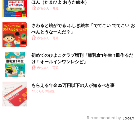
ほん（たまひよ おうた絵本）
赤ちゃん・育児
さわると絵がでる ふしぎ絵本「でてこい でてこい お
べんとうなーんだ？」
赤ちゃん・育児
初めてのひよこクラブ増刊「離乳食1年生 1皿作るだ
け！オールインワン​レシピ」
赤ちゃん・育児
もらえる年金25万円以下の人が知るべき事
PR(くらしの話題)
Recommended by