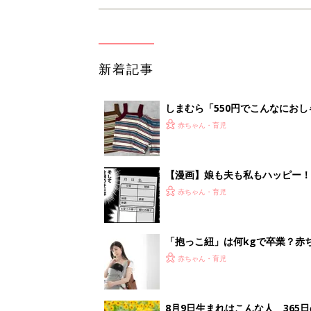
新着記事
しまむら「550円でこんなにお
夏のバズりトップス4選
赤ちゃん・育児
【漫画】娘も夫も私もハッピー
うふう子育て ＃92』
赤ちゃん・育児
「抱っこ紐」は何kgで卒業？赤
赤ちゃん・育児
8月9日生まれはこんな人 365