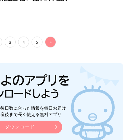
3
4
5
>
生後日数に合った情報を毎日お届け
ら産後まで長く使える無料アプリ
ダウンロード