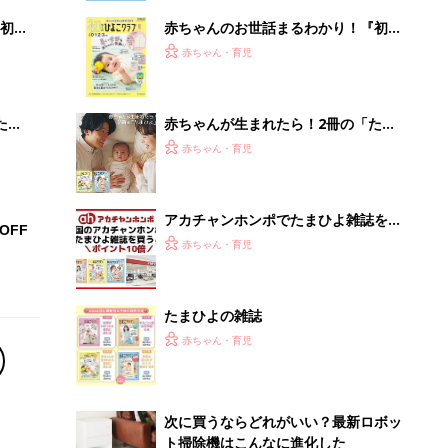
初め
赤ちゃんのお世話まるわかり！『初め
大特
てのひよこクラブ 夏号』〈巻頭大特
赤ちゃん・育児
 お
集〉初めての授乳がうまくいく！ お
ブル
っぱい・ミルクの基本と夏のトラブル
解決テク
たま
赤ちゃんが生まれたら！2冊の「たま
ひよ」
赤ちゃん・育児
アカチャンホンポでたまひよ雑誌を買
OFF
うとポイント10倍【期間限定】
赤ちゃん・育児
たまひよの雑誌
赤ちゃん・育児
次に買うならどれがいい？最新ロボッ
ト掃除機はこんなに進化した