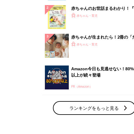
赤ちゃんのお世話まるわかり！『
てのひよこクラブ 夏号』〈巻頭
赤ちゃん・育児
集〉初めての授乳がうまくいく！
っぱい・ミルクの基本と夏のトラ
解決テク
赤ちゃんが生まれたら！2冊の「
ひよ」
赤ちゃん・育児
Amazon今日も見逃せない！80%
以上が続々登場
PR（Amazon）
ランキングをもっと見る