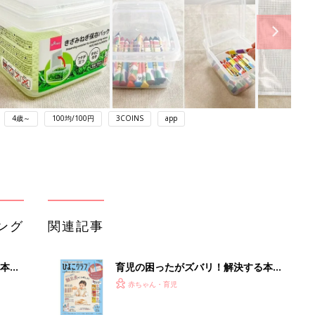
4歳～
100均/100円
3COINS
app
ング
関連記事
本
育児の困ったがズバリ！解決する本
2才
『ひよこクラブ 秋号』 4カ月～2才
赤ちゃん・育児
いっ
になるまで、育児に役立つ情報がいっ
ぱい！