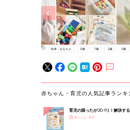
絵本・おもちゃ
0歳
1歳
2歳
3歳
赤ちゃん・育児の人気記事ランキ
育児の困ったがズバリ！解決する
『ひよこクラブ 秋号』 4カ月～
赤ちゃん・育児
になるまで、育児に役立つ情報が
ぱい！