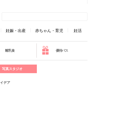
妊娠・出産
赤ちゃん・育児
妊活
離乳食
優待パス
写真スタジオ
アイデア