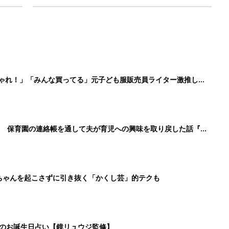
しゃれ！」「みんな買ってる」元子ども服販売員ライター激推し★
！ 保育園の連絡帳を通して夫が育児への興味を取り戻した話『ふ
ちゃんを起こさずに引き抜く「かくし芸」的テクも
日のお誕生日占い【鏡リュウジ監修】