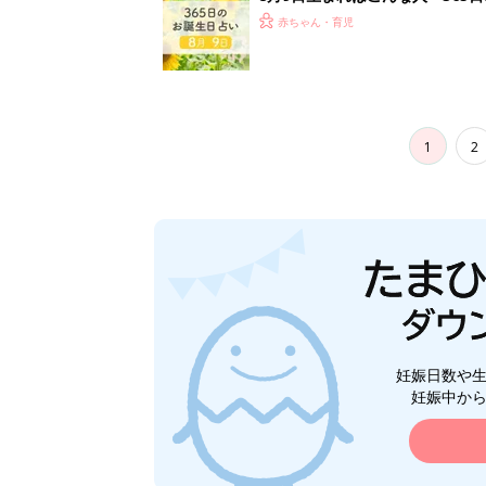
赤ちゃん・育児
1
2
妊娠日数や
妊娠中か