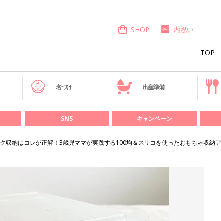
SHOP
内祝い
TOP
き
名づけ
出産準備
SNS
キャンペーン
ク収納はコレが正解！3歳児ママが実践する100均＆スリコを使ったおもちゃ収納