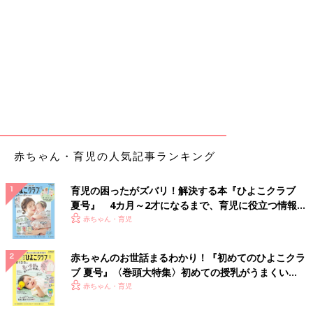
赤ちゃん・育児の人気記事ランキング
育児の困ったがズバリ！解決する本『ひよこクラブ
夏号』 4カ月～2才になるまで、育児に役立つ情報が
いっぱい！
赤ちゃん・育児
赤ちゃんのお世話まるわかり！『初めてのひよこクラ
ブ 夏号』〈巻頭大特集〉初めての授乳がうまくい
く！ おっぱい・ミルクの基本と夏のトラブル 解決テ
赤ちゃん・育児
ク