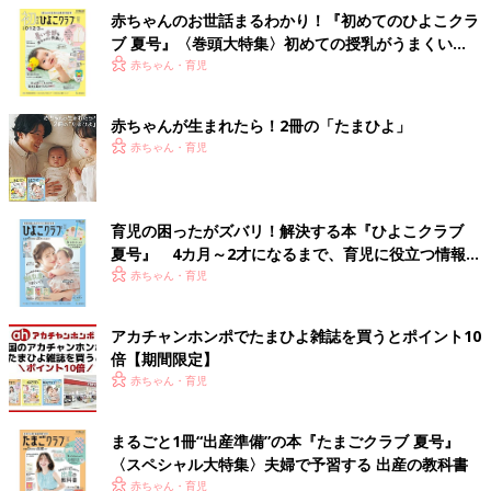
赤ちゃんのお世話まるわかり！『初めてのひよこクラ
ブ 夏号』〈巻頭大特集〉初めての授乳がうまくい
く！ おっぱい・ミルクの基本と夏のトラブル 解決テ
赤ちゃん・育児
ク
赤ちゃんが生まれたら！2冊の「たまひよ」
赤ちゃん・育児
育児の困ったがズバリ！解決する本『ひよこクラブ
夏号』 4カ月～2才になるまで、育児に役立つ情報が
いっぱい！
赤ちゃん・育児
アカチャンホンポでたまひよ雑誌を買うとポイント10
倍【期間限定】
赤ちゃん・育児
まるごと1冊“出産準備”の本『たまごクラブ 夏号』
〈スペシャル大特集〉夫婦で予習する 出産の教科書
赤ちゃん・育児