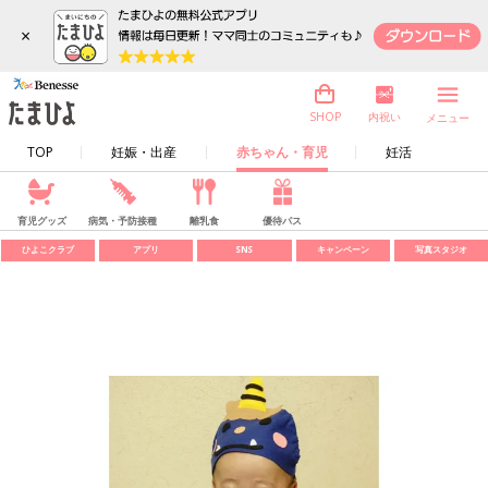
×
内祝い
SHOP
メニュー
TOP
妊娠・出産
赤ちゃん・育児
妊活
育児グッズ
病気・予防接種
離乳食
優待パス
ひよこクラブ
アプリ
SNS
キャンペーン
写真スタジオ