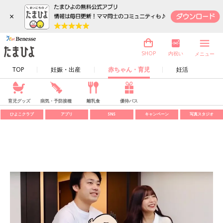
×
内祝い
SHOP
メニュー
TOP
妊娠・出産
赤ちゃん・育児
妊活
育児グッズ
病気・予防接種
離乳食
優待パス
ひよこクラブ
アプリ
SNS
キャンペーン
写真スタジオ