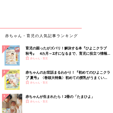
赤ちゃん・育児の人気記事ランキング
育児の困ったがズバリ！解決する本『ひよこクラブ
秋号』 4カ月～2才になるまで、育児に役立つ情報が
いっぱい！
赤ちゃん・育児
赤ちゃんのお世話まるわかり！『初めてのひよこクラ
ブ 夏号』〈巻頭大特集〉初めての授乳がうまくい
く！ おっぱい・ミルクの基本と夏のトラブル 解決テ
赤ちゃん・育児
ク
赤ちゃんが生まれたら！2冊の「たまひよ」
赤ちゃん・育児