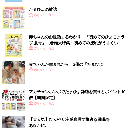
たまひよの雑誌
赤ちゃん・育児
赤ちゃんのお世話まるわかり！『初めてのひよこクラ
ブ 夏号』〈巻頭大特集〉初めての授乳がうまくい
く！ おっぱい・ミルクの基本と夏のトラブル 解決テ
赤ちゃん・育児
ク
赤ちゃんが生まれたら！2冊の「たまひよ」
赤ちゃん・育児
アカチャンホンポでたまひよ雑誌を買うとポイント10
倍【期間限定】
赤ちゃん・育児
【大人気】ひんやり冷感寝具で快適な睡眠を
あなたに。