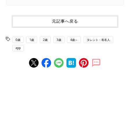
元記事へ戻る
0歳
1歳
2歳
3歳
4歳～
タレント・有名人
app