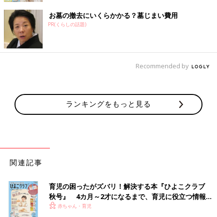
お墓の撤去にいくらかかる？墓じまい費用
PR(くらしの話題)
Recommended by
ランキングをもっと見る
関連記事
育児の困ったがズバリ！解決する本『ひよこクラブ
秋号』 4カ月～2才になるまで、育児に役立つ情報が
いっぱい！
赤ちゃん・育児