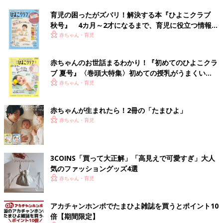
育児の困ったがズバリ！解決する本『ひよこクラブ
秋号』 4カ月～2才になるまで、育児に役立つ情報が
いっぱい！
赤ちゃん・育児
赤ちゃんのお世話まるわかり！『初めてのひよこクラ
ブ 夏号』〈巻頭大特集〉初めての授乳がうまくい
く！ おっぱい・ミルクの基本と夏のトラブル 解決テ
赤ちゃん・育児
ク
赤ちゃんが生まれたら！2冊の「たまひよ」
赤ちゃん・育児
3COINS「買って大正解」「高見えで可愛すぎ」大人
気のファッショングッズ4選
赤ちゃん・育児
アカチャンホンポでたまひよ雑誌を買うとポイント10
倍【期間限定】