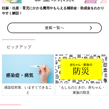
り
【ワクチン接種できるものも】妊婦の感染症対策、知っておいて
連載一覧へ
ピックアップ
ん・
日本外来小児科学会リーフレッ
六星占術 細木かおりさんの
ト検討会
相談