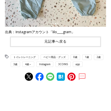
出典：Instagramアカウント「lilo____gram」
元記事へ戻る
トイレトレーニング
ベビー用品・グッズ
0歳
1歳
2歳
3歳
4歳～
Instagram
3COINS
app