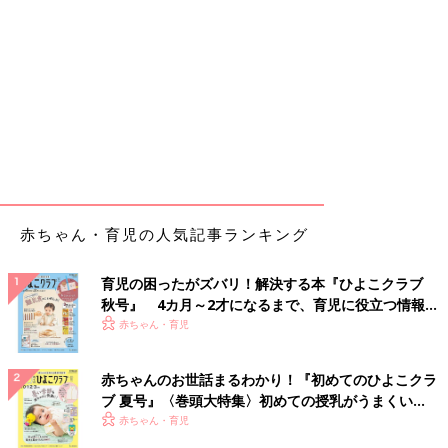
赤ちゃん・育児の人気記事ランキング
育児の困ったがズバリ！解決する本『ひよこクラブ
秋号』 4カ月～2才になるまで、育児に役立つ情報が
いっぱい！
赤ちゃん・育児
赤ちゃんのお世話まるわかり！『初めてのひよこクラ
ブ 夏号』〈巻頭大特集〉初めての授乳がうまくい
く！ おっぱい・ミルクの基本と夏のトラブル 解決テ
赤ちゃん・育児
ク