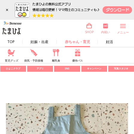
×
内祝い
SHOP
メニュー
TOP
妊娠・出産
赤ちゃん・育児
妊活
育児グッズ
病気・予防接種
離乳食
優待パス
ひよこクラブ
アプリ
SNS
キャンペーン
写真スタジオ