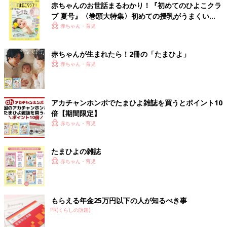
赤ちゃんのお世話まるわかり！『初めてのひよこクラ
ブ 夏号』〈巻頭大特集〉初めての授乳がうまくい
く！ おっぱい・ミルクの基本と夏のトラブル 解決テ
赤ちゃん・育児
ク
赤ちゃんが生まれたら！2冊の「たまひよ」
赤ちゃん・育児
アカチャンホンポでたまひよ雑誌を買うとポイント10
倍【期間限定】
赤ちゃん・育児
たまひよの雑誌
赤ちゃん・育児
もらえる年金25万円以下の人が知るべき事
PR(くらしの話題)