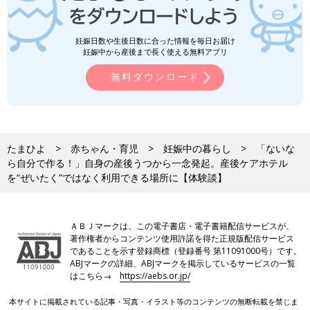
妊娠日数や生後日数に合った情報を毎日お届け
妊娠中から産後まで長く使える無料アプリ
無料ダウンロード
たまひよ
赤ちゃん・育児
妊娠中の暮らし
「ないな
ら自分で作る！」自身の産後うつから一念発起。産後ケアホテル
を“ぜいたく”ではなく利用できる場所に【体験談】
ＡＢＪマークは、この電子書店・電子書籍配信サービスが、
著作権者からコンテンツ使用許諾を得た正規版配信サービス
であることを示す登録商標（登録番号 第11091000号）です。
ABJマークの詳細、ABJマークを掲示しているサービスの一覧
はこちら→
https://aebs.or.jp/
本サイトに掲載されている記事・写真・イラスト等のコンテンツの無断転載を禁じま