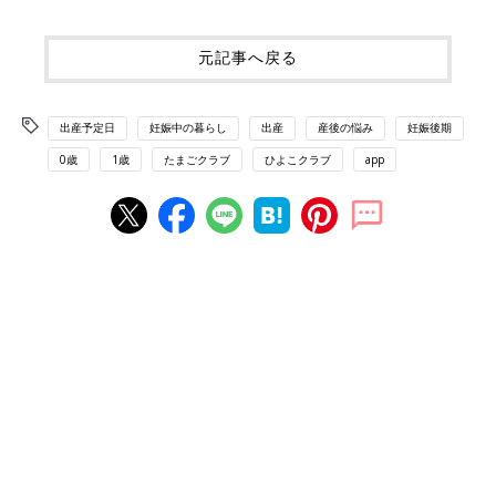
元記事へ戻る
出産予定日
妊娠中の暮らし
出産
産後の悩み
妊娠後期
0歳
1歳
たまごクラブ
ひよこクラブ
app