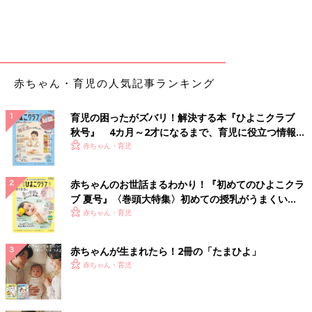
赤ちゃん・育児の人気記事ランキング
育児の困ったがズバリ！解決する本『ひよこクラブ
秋号』 4カ月～2才になるまで、育児に役立つ情報が
いっぱい！
赤ちゃん・育児
赤ちゃんのお世話まるわかり！『初めてのひよこクラ
ブ 夏号』〈巻頭大特集〉初めての授乳がうまくい
く！ おっぱい・ミルクの基本と夏のトラブル 解決テ
赤ちゃん・育児
ク
赤ちゃんが生まれたら！2冊の「たまひよ」
赤ちゃん・育児