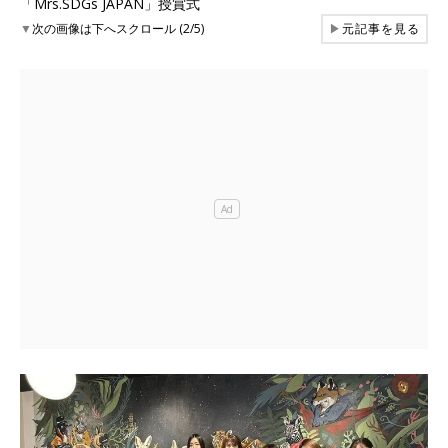
「Mrs.SDGs JAPAN」授賞式
▼
次の画像は下へスクロール (2/5)
▶
元記事を見る