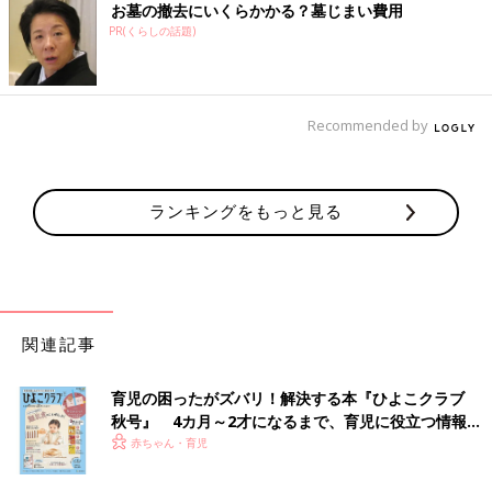
お墓の撤去にいくらかかる？墓じまい費用
PR(くらしの話題)
Recommended by
ランキングをもっと見る
関連記事
育児の困ったがズバリ！解決する本『ひよこクラブ
秋号』 4カ月～2才になるまで、育児に役立つ情報が
いっぱい！
赤ちゃん・育児