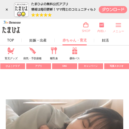
×
内祝い
SHOP
メニュー
TOP
妊娠・出産
赤ちゃん・育児
妊活
育児グッズ
病気・予防接種
離乳食
優待パス
ひよこクラブ
アプリ
SNS
キャンペーン
写真スタジオ