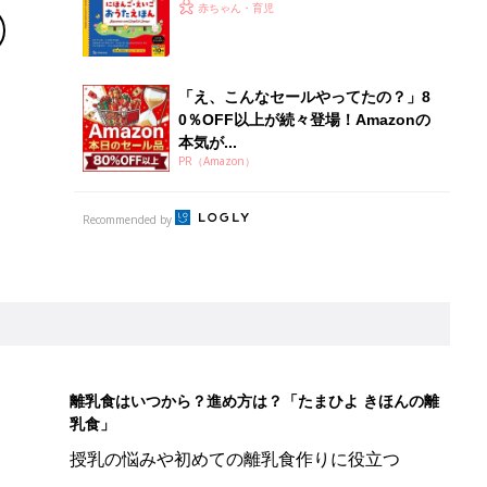
えいご おうたえほん（たまひよ おう
赤ちゃん・育児
た絵本）
「え、こんなセールやってたの？」8
0％OFF以上が続々登場！Amazonの
本気が...
PR（Amazon）
Recommended by
離乳食はいつから？進め方は？「たまひよ きほんの離
乳食」
授乳の悩みや初めての離乳食作りに役立つ