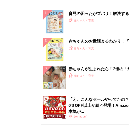
育児の困ったがズバリ！解決する
『ひよこクラブ 秋号』 4カ月～
赤ちゃん・育児
になるまで、育児に役立つ情報が
ぱい！
赤ちゃんのお世話まるわかり！『
てのひよこクラブ 夏号』〈巻頭
赤ちゃん・育児
集〉初めての授乳がうまくいく！
っぱい・ミルクの基本と夏のトラ
解決テク
赤ちゃんが生まれたら！2冊の「
ひよ」
赤ちゃん・育児
「え、こんなセールやってたの？
0％OFF以上が続々登場！Amazo
本気が...
PR（Amazon）