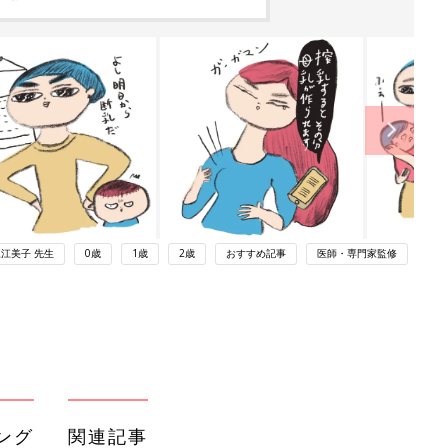
江美子 先生
0歳
1歳
2歳
おすすめ記事
医師・専門家監修
ング
関連記事