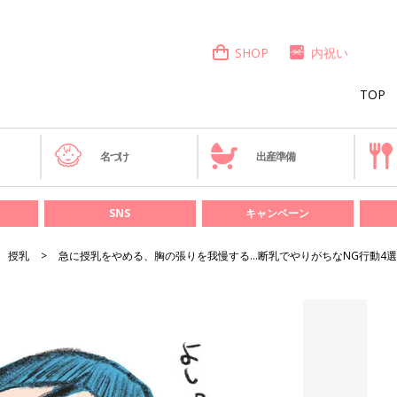
SHOP
内祝い
TOP
き
名づけ
出産準備
SNS
キャンペーン
授乳
急に授乳をやめる、胸の張りを我慢する…断乳でやりがちなNG行動4