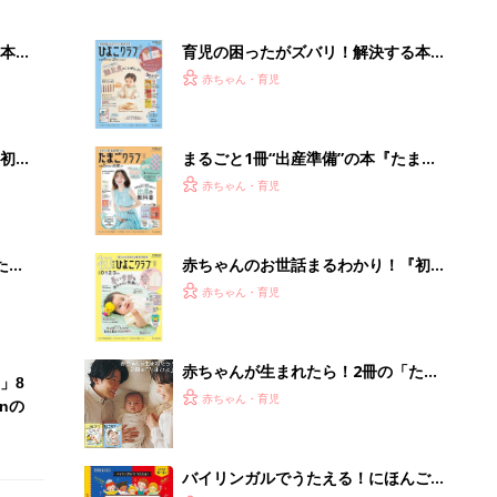
本
育児の困ったがズバリ！解決する本
2才
『ひよこクラブ 秋号』 4カ月～2才
赤ちゃん・育児
いっ
になるまで、育児に役立つ情報がいっ
ぱい！
初め
まるごと1冊“出産準備”の本『たまご
大特
クラブ 夏号』〈スペシャル大特集〉
赤ちゃん・育児
 お
夫婦で予習する 出産の教科書
ブル
たま
赤ちゃんのお世話まるわかり！『初め
てのひよこクラブ 夏号』〈巻頭大特
赤ちゃん・育児
集〉初めての授乳がうまくいく！ お
っぱい・ミルクの基本と夏のトラブル
解決テク
赤ちゃんが生まれたら！2冊の「たま
」8
ひよ」
赤ちゃん・育児
nの
バイリンガルでうたえる！にほんご