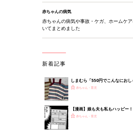
赤ちゃんの病気
赤ちゃんの病気や事故・ケガ、ホームケア
いてまとめました
新着記事
しまむら「550円でこんなにお
夏のバズりトップス4選
赤ちゃん・育児
【漫画】娘も夫も私もハッピー
うふう子育て ＃92』
赤ちゃん・育児