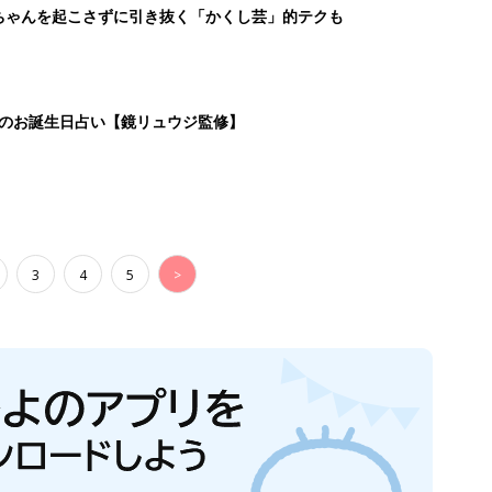
ちゃんを起こさずに引き抜く「かくし芸」的テクも
日のお誕生日占い【鏡リュウジ監修】
3
4
5
>