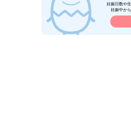
妊娠日数や
妊娠中か