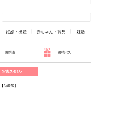
妊娠・出産
赤ちゃん・育児
妊活
離乳食
優待パス
写真スタジオ
選【助産師】