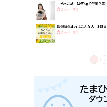
「抱っこ紐」は何kgで卒業？赤
赤ちゃん・育児
8月9日生まれはこんな人 365
赤ちゃん・育児
1
2