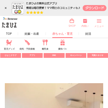
×
内祝い
SHOP
メニュー
TOP
妊娠・出産
赤ちゃん・育児
妊活
育児グッズ
病気・予防接種
離乳食
優待パス
ひよこクラブ
アプリ
SNS
キャンペーン
写真スタジオ