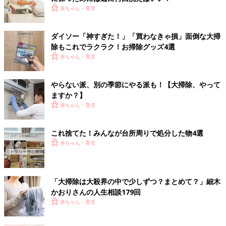
赤ちゃん・育児
ダイソー「神すぎた！」「買わなきゃ損」面倒な大掃
除もこれでラクラク！お掃除グッズ4選
赤ちゃん・育児
やらない派、別の季節にやる派も！【大掃除、やって
ますか？】
赤ちゃん・育児
これ捨てた！みんなが台所周りで処分した物4選
赤ちゃん・育児
「大掃除は大殺界の中で少しずつ？まとめて？」細木
かおりさんの人生相談179回
赤ちゃん・育児