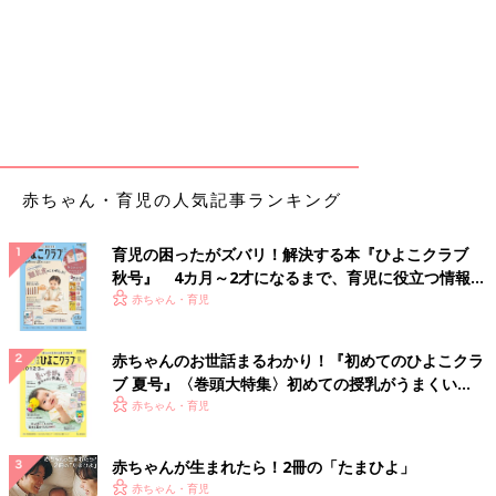
赤ちゃん・育児の人気記事ランキング
育児の困ったがズバリ！解決する本『ひよこクラブ
秋号』 4カ月～2才になるまで、育児に役立つ情報が
いっぱい！
赤ちゃん・育児
赤ちゃんのお世話まるわかり！『初めてのひよこクラ
ブ 夏号』〈巻頭大特集〉初めての授乳がうまくい
く！ おっぱい・ミルクの基本と夏のトラブル 解決テ
赤ちゃん・育児
ク
赤ちゃんが生まれたら！2冊の「たまひよ」
赤ちゃん・育児