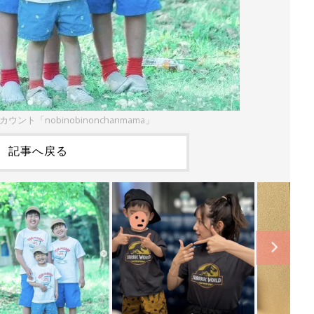
アカウント「nobinobinonchanmama」
記事へ戻る