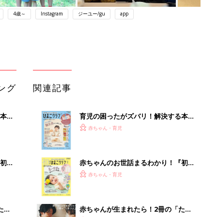
4歳～
Instagram
ジーユー/gu
app
ング
関連記事
本
育児の困ったがズバリ！解決する本
2才
『ひよこクラブ 秋号』 4カ月～2才
赤ちゃん・育児
いっ
になるまで、育児に役立つ情報がいっ
ぱい！
初め
赤ちゃんのお世話まるわかり！『初め
大特
てのひよこクラブ 夏号』〈巻頭大特
赤ちゃん・育児
 お
集〉初めての授乳がうまくいく！ お
ブル
っぱい・ミルクの基本と夏のトラブル
解決テク
たま
赤ちゃんが生まれたら！2冊の「たま