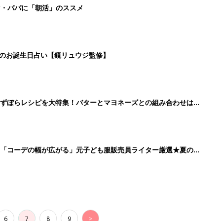
マ・パパに「朝活」のススメ
日のお誕生日占い【鏡リュウジ監修】
」ずぼらレシピを大特集！バターとマヨネーズとの組み合わせは栄
」「コーデの幅が広がる」元子ども服販売員ライター厳選★夏のバ
6
7
8
9
>