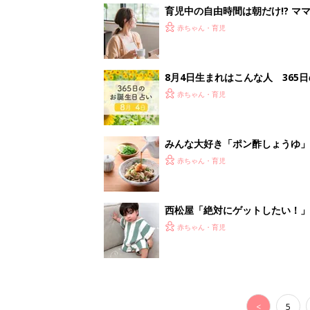
育児中の自由時間は朝だけ!? マ
赤ちゃん・育児
8月4日生まれはこんな人 365
赤ちゃん・育児
みんな大好き「ポン酢しょうゆ
養学的にも最高⁉
赤ちゃん・育児
西松屋「絶対にゲットしたい！
ズりアイテム5選
赤ちゃん・育児
<
5