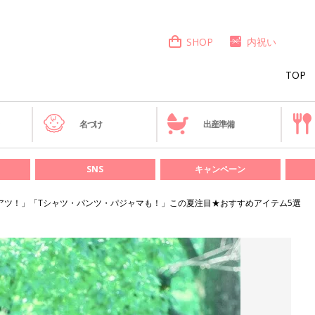
SHOP
内祝い
TOP
き
名づけ
出産準備
SNS
キャンペーン
アツ！」「Tシャツ・パンツ・パジャマも！」この夏注目★おすすめアイテム5選