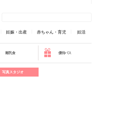
妊娠・出産
赤ちゃん・育児
妊活
離乳食
優待パス
写真スタジオ