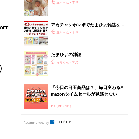
ひよ」
赤ちゃん・育児
アカチャンホンポでたまひよ雑誌を買
OFF
うとポイント10倍【期間限定】
赤ちゃん・育児
たまひよの雑誌
赤ちゃん・育児
「今日の目玉商品は？」毎日変わるA
mazonタイムセールが見逃せない
PR（Amazon）
Recommended by