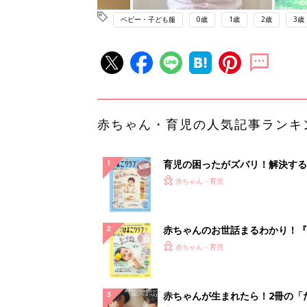
ベビー・子ども服
0歳
1歳
2歳
3歳
赤ちゃん・育児の人気記事ランキ
育児の困ったがズバリ！解決する
『ひよこクラブ 秋号』 4カ月～
赤ちゃん・育児
になるまで、育児に役立つ情報が
ぱい！
赤ちゃんのお世話まるわかり！『
てのひよこクラブ 夏号』〈巻頭
赤ちゃん・育児
集〉初めての授乳がうまくいく！
っぱい・ミルクの基本と夏のトラ
解決テク
赤ちゃんが生まれたら！2冊の「