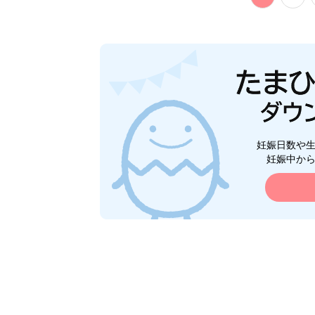
妊娠日数や
妊娠中か