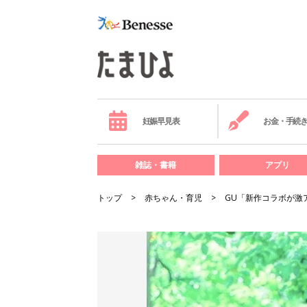
妊娠早見表
お金・手続
雑誌・書籍
アプリ
トップ
赤ちゃん・育児
GU「新作コラボが激