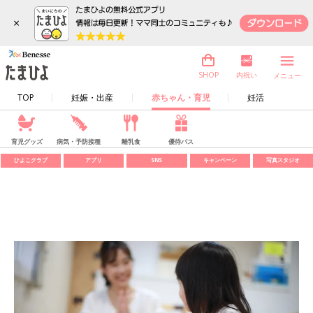
×
内祝い
SHOP
メニュー
TOP
妊娠・出産
赤ちゃん・育児
妊活
育児グッズ
病気・予防接種
離乳食
優待パス
ひよこクラブ
アプリ
SNS
キャンペーン
写真スタジオ