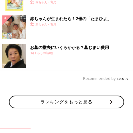
く！ おっぱい・ミルクの基本と夏のトラブル 解決テ
赤ちゃん・育児
ク
赤ちゃんが生まれたら！2冊の「たまひよ」
赤ちゃん・育児
お墓の撤去にいくらかかる？墓じまい費用
PR(くらしの話題)
Recommended by
ランキングをもっと見る