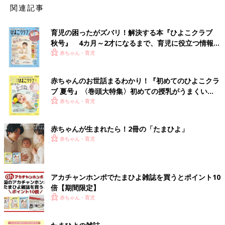
関連記事
育児の困ったがズバリ！解決する本『ひよこクラブ
秋号』 4カ月～2才になるまで、育児に役立つ情報が
いっぱい！
赤ちゃん・育児
赤ちゃんのお世話まるわかり！『初めてのひよこクラ
ブ 夏号』〈巻頭大特集〉初めての授乳がうまくい
く！ おっぱい・ミルクの基本と夏のトラブル 解決テ
赤ちゃん・育児
ク
赤ちゃんが生まれたら！2冊の「たまひよ」
赤ちゃん・育児
アカチャンホンポでたまひよ雑誌を買うとポイント10
倍【期間限定】
赤ちゃん・育児