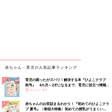
赤ちゃん・育児の人気記事ランキング
育児の困ったがズバリ！解決する本『ひよこクラブ
秋号』 4カ月～2才になるまで、育児に役立つ情報が
いっぱい！
赤ちゃん・育児
赤ちゃんのお世話まるわかり！『初めてのひよこクラ
ブ 夏号』〈巻頭大特集〉初めての授乳がうまくい