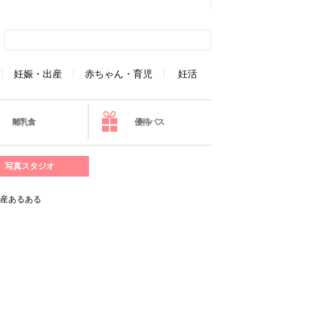
妊娠・出産
赤ちゃん・育児
妊活
離乳食
優待パス
写真スタジオ
出産あるある