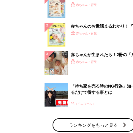
『ひよこクラブ 秋号』 4カ月～
赤ちゃん・育児
になるまで、育児に役立つ情報が
ぱい！
赤ちゃんのお世話まるわかり！『
てのひよこクラブ 夏号』〈巻頭
赤ちゃん・育児
集〉初めての授乳がうまくいく！
っぱい・ミルクの基本と夏のトラ
解決テク
赤ちゃんが生まれたら！2冊の「
ひよ」
赤ちゃん・育児
「持ち家を売る時のNG行為」知
るだけで得する事とは
PR（イエウール）
ランキングをもっと見る