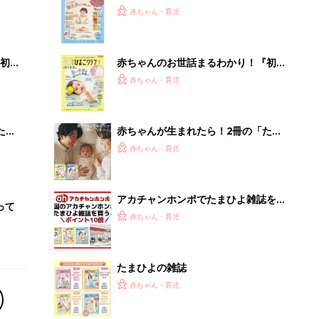
2才
『ひよこクラブ 秋号』 4カ月～2才
赤ちゃん・育児
いっ
になるまで、育児に役立つ情報がいっ
ぱい！
初め
赤ちゃんのお世話まるわかり！『初め
大特
てのひよこクラブ 夏号』〈巻頭大特
赤ちゃん・育児
 お
集〉初めての授乳がうまくいく！ お
ブル
っぱい・ミルクの基本と夏のトラブル
解決テク
たま
赤ちゃんが生まれたら！2冊の「たま
ひよ」
赤ちゃん・育児
アカチャンホンポでたまひよ雑誌を買
って
うとポイント10倍【期間限定】
赤ちゃん・育児
たまひよの雑誌
赤ちゃん・育児