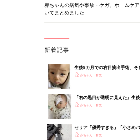
赤ちゃんの病気や事故・ケガ、ホームケア
いてまとめました
新着記事
生後5カ月での右目摘出手術、そ
の生活【網膜芽細胞腫】
赤ちゃん・育児
「右の黒目が透明に見えた」生後
芽細胞腫】
赤ちゃん・育児
セリア「優秀すぎる」「小さめバ
赤ちゃん・育児