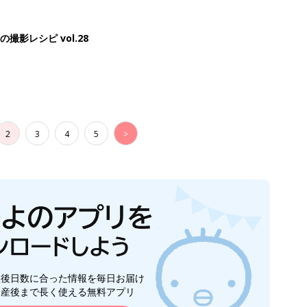
影レシピ vol.28
2
3
4
5
>
生後日数に合った情報を毎日お届け
ら産後まで長く使える無料アプリ