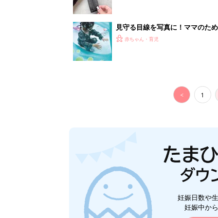
見守る目線を写真に！ママのための撮
赤ちゃん・育児
<
1
妊娠日数や
妊娠中か