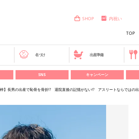
SHOP
内祝い
TOP
き
名づけ
出産準備
SNS
キャンペーン
梓】長男の出産で恥骨を骨折!? 退院直後の記憶がない!? アスリートならではの