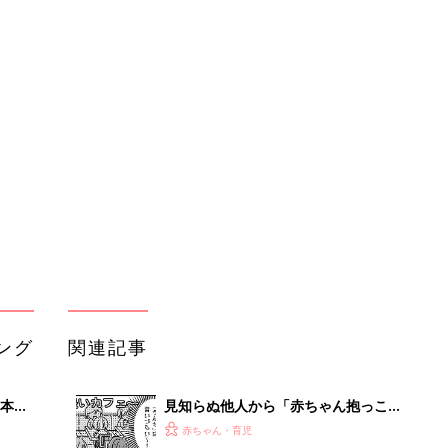
ング
関連記事
本
見知らぬ他人から「赤ちゃん抱っこさ
2才
せて〜」と言われたら、どうしたらい
赤ちゃん・育児
いっ
い⁉︎『ふうふう子育て ＃57』
初め
【ラクリスシリーズ /アップリカ】
大特
抱っこひも人気口コミランキング（体
赤ちゃん・育児
 お
験談）
ブル
たま
本当はどうするのが正解だったの⁉︎
「抱っこさせて問題」にぐるぐる大葛
赤ちゃん・育児
藤『ふうふう子育て ＃58』
真冬のモコモコウエアで赤ちゃんが救
」8
急搬送･･･!?ダウン着用でのチャイル
赤ちゃん・育児
nの
ドシートや抱っこひも使用は危険【小
児科医】