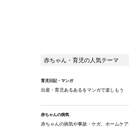
赤ちゃんの病気
赤ちゃんの病気や事故・ケガ、ホームケア
いてまとめました
新着記事
大人サンダル「サッと履きやすい
赤ちゃん・育児
子どもの水難事故は、7歳・14
まねく【専門家】
赤ちゃん・育児