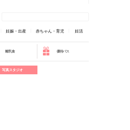
妊娠・出産
赤ちゃん・育児
妊活
離乳食
優待パス
写真スタジオ