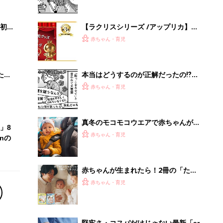
赤ちゃんが生まれたら！2冊の「たま
ひよ」
赤ちゃん・育児
堅牢さ・コスパだけじゃない最新「ar
rows」事情
PR（arrows）
Recommended by
離乳食はいつから？進め方は？「たまひよ きほんの離
乳食」