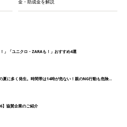
26】協賛企業のご紹介
ばす本
2
3
4
5
>