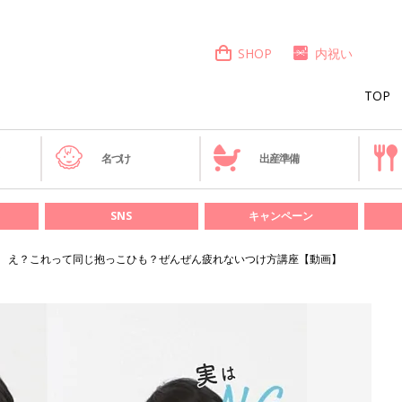
SHOP
内祝い
TOP
き
名づけ
出産準備
SNS
キャンペーン
え？これって同じ抱っこひも？ぜんぜん疲れないつけ方講座【動画】