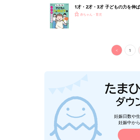
妊娠日数や
妊娠中か