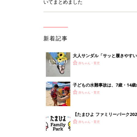
【たまひよ ファミリーパーク20
赤ちゃん・育児
1才・2才・3才 子どもの力を伸
赤ちゃん・育児
<
1