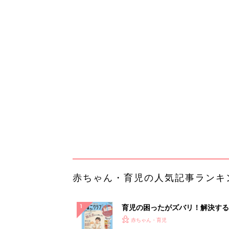
赤ちゃん・育児の人気記事ランキ
育児の困ったがズバリ！解決する
『ひよこクラブ 秋号』 4カ月～
赤ちゃん・育児
になるまで、育児に役立つ情報が
ぱい！
赤ちゃんのお世話まるわかり！『
てのひよこクラブ 夏号』〈巻頭
赤ちゃん・育児
集〉初めての授乳がうまくいく！
っぱい・ミルクの基本と夏のトラ
解決テク
赤ちゃんが生まれたら！2冊の「
ひよ」
赤ちゃん・育児
「え、こんなセールやってたの？
0％OFF以上が続々登場！Amazo
本気が...
PR（Amazon）