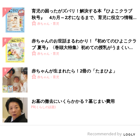
育児の困ったがズバリ！解決する本『ひよこクラブ
秋号』 4カ月～2才になるまで、育児に役立つ情報が
いっぱい！
赤ちゃん・育児
赤ちゃんのお世話まるわかり！『初めてのひよこクラ
ブ 夏号』〈巻頭大特集〉初めての授乳がうまくい
く！ おっぱい・ミルクの基本と夏のトラブル 解決テ
赤ちゃん・育児
ク
赤ちゃんが生まれたら！2冊の「たまひよ」
赤ちゃん・育児
お墓の撤去にいくらかかる？墓じまい費用
PR(くらしの話題)
Recommended by