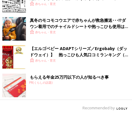
赤ちゃん・育児
真冬のモコモコウエアで赤ちゃんが救急搬送･･･!?ダ
ウン着用でのチャイルドシートや抱っこひも使用は危
険【小児科医】
赤ちゃん・育児
【エルゴベビー ADAPTシリーズ／Ergobaby（ダッ
ドウェイ）】 抱っこひも人気口コミランキング（体
験談）
赤ちゃん・育児
もらえる年金25万円以下の人が知るべき事
PR(くらしの話題)
Recommended by