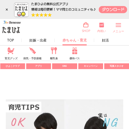
×
内祝い
SHOP
メニュー
TOP
妊娠・出産
赤ちゃん・育児
妊活
育児グッズ
病気・予防接種
離乳食
優待パス
ひよこクラブ
アプリ
SNS
キャンペーン
写真スタジオ