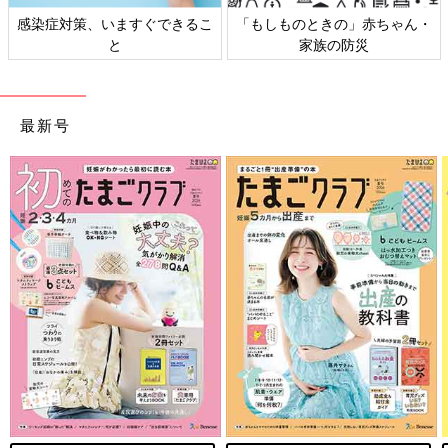
ん・
日本外来小児科学会リーフレッ
六星占術 細木かおりさんの
ト検討会
相談
最新号