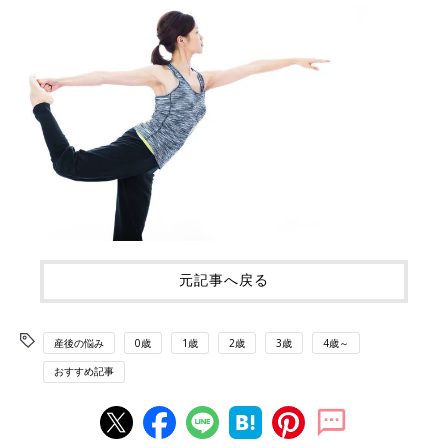
元記事へ戻る
産後の悩み
0歳
1歳
2歳
3歳
4歳～
おすすめ記事