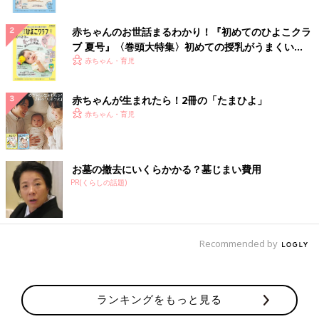
赤ちゃんのお世話まるわかり！『初めてのひよこクラ
ブ 夏号』〈巻頭大特集〉初めての授乳がうまくい
く！ おっぱい・ミルクの基本と夏のトラブル 解決テ
赤ちゃん・育児
ク
赤ちゃんが生まれたら！2冊の「たまひよ」
赤ちゃん・育児
お墓の撤去にいくらかかる？墓じまい費用
PR(くらしの話題)
Recommended by
ランキングをもっと見る