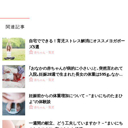
関連記事
自宅でできる！育児ストレス解消にオススメヨガポー
ズ5選
赤ちゃん・育児
｢おなかの赤ちゃんが病的に小さい｣と､突然言われて
入院｡妊娠28週で生まれた長女の体重は595g｡なかな
か会えない日々に涙した【低出生体重児】
赤ちゃん・育児
妊娠前からの体重増加について－”まいにちのたまひ
よ”の体験談
赤ちゃん・育児
一週間の献立、どう工夫していますか？－"まいにち