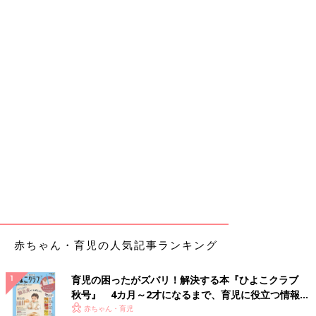
赤ちゃん・育児の人気記事ランキング
育児の困ったがズバリ！解決する本『ひよこクラブ
秋号』 4カ月～2才になるまで、育児に役立つ情報が
いっぱい！
赤ちゃん・育児