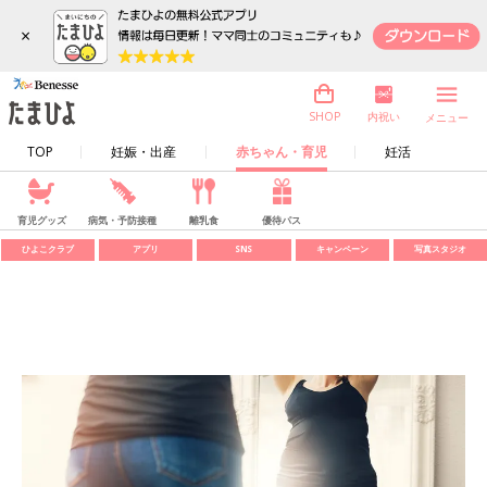
×
内祝い
SHOP
メニュー
TOP
妊娠・出産
赤ちゃん・育児
妊活
育児グッズ
病気・予防接種
離乳食
優待パス
ひよこクラブ
アプリ
SNS
キャンペーン
写真スタジオ