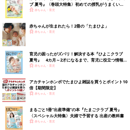
ブ 夏号』〈巻頭大特集〉初めての授乳がうまくい
く！ おっぱい・ミルクの基本と夏のトラブル 解決テ
赤ちゃん・育児
ク
赤ちゃんが生まれたら！2冊の「たまひよ」
赤ちゃん・育児
育児の困ったがズバリ！解決する本『ひよこクラブ
夏号』 4カ月～2才になるまで、育児に役立つ情報が
いっぱい！
赤ちゃん・育児
アカチャンホンポでたまひよ雑誌を買うとポイント10
倍【期間限定】
赤ちゃん・育児
まるごと1冊“出産準備”の本『たまごクラブ 夏号』
〈スペシャル大特集〉夫婦で予習する 出産の教科書
赤ちゃん・育児