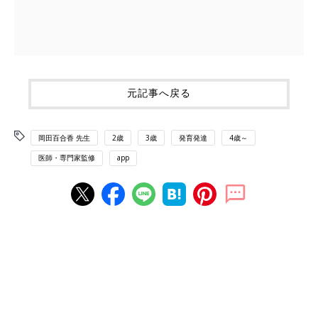
元記事へ戻る
岡田百合香 先生
2歳
3歳
発育発達
4歳～
医師・専門家監修
app