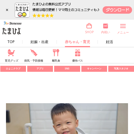
×
内祝い
SHOP
メニュー
TOP
妊娠・出産
赤ちゃん・育児
妊活
育児グッズ
病気・予防接種
離乳食
優待パス
ひよこクラブ
アプリ
SNS
キャンペーン
写真スタジオ