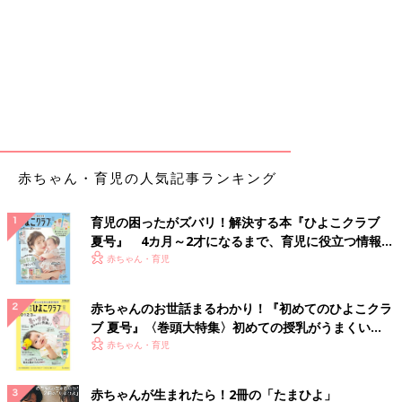
赤ちゃん・育児の人気記事ランキング
育児の困ったがズバリ！解決する本『ひよこクラブ
夏号』 4カ月～2才になるまで、育児に役立つ情報が
いっぱい！
赤ちゃん・育児
赤ちゃんのお世話まるわかり！『初めてのひよこクラ
ブ 夏号』〈巻頭大特集〉初めての授乳がうまくい
く！ おっぱい・ミルクの基本と夏のトラブル 解決テ
赤ちゃん・育児
ク
赤ちゃんが生まれたら！2冊の「たまひよ」